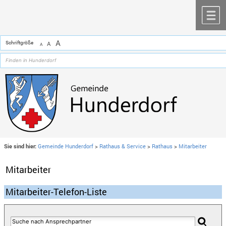
Zum Inhalt
,
zur Navigation
oder
zur Startseite
springen.
chließen
M
A
Schriftgröße
A
A
Sie sind hier:
Gemeinde Hunderdorf
>
Rathaus & Service
>
Rathaus
>
Mitarbeiter
Mitarbeiter
Mitarbeiter-Telefon-Liste