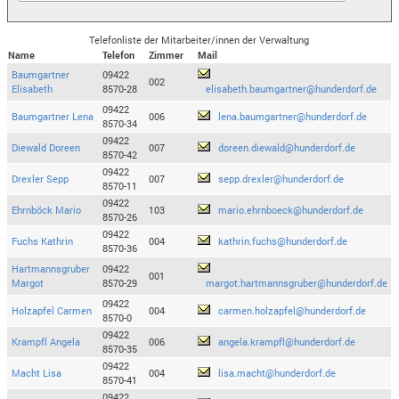
Telefonliste der Mitarbeiter/innen der Verwaltung
Name
Telefon
Zimmer
Mail
Baumgartner
09422
002
Elisabeth
8570-28
elisabeth.baumgartner@hunderdorf.de
09422
Baumgartner Lena
006
lena.baumgartner@hunderdorf.de
8570-34
09422
Diewald Doreen
007
doreen.diewald@hunderdorf.de
8570-42
09422
Drexler Sepp
007
sepp.drexler@hunderdorf.de
8570-11
09422
Ehrnböck Mario
103
mario.ehrnboeck@hunderdorf.de
8570-26
09422
Fuchs Kathrin
004
kathrin.fuchs@hunderdorf.de
8570-36
Hartmannsgruber
09422
001
Margot
8570-29
margot.hartmannsgruber@hunderdorf.de
09422
Holzapfel Carmen
004
carmen.holzapfel@hunderdorf.de
8570-0
09422
Krampfl Angela
006
angela.krampfl@hunderdorf.de
8570-35
09422
Macht Lisa
004
lisa.macht@hunderdorf.de
8570-41
09422