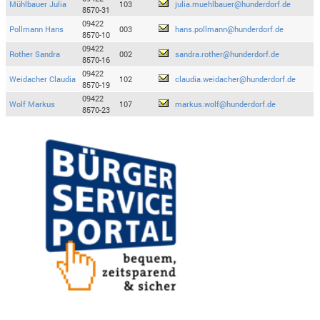
Mühlbauer Julia
103
julia.muehlbauer@hunderdorf.de
8570-31
09422
Pollmann Hans
003
hans.pollmann@hunderdorf.de
8570-10
09422
Rother Sandra
002
sandra.rother@hunderdorf.de
8570-16
09422
Weidacher Claudia
102
claudia.weidacher@hunderdorf.de
8570-19
09422
Wolf Markus
107
markus.wolf@hunderdorf.de
8570-23