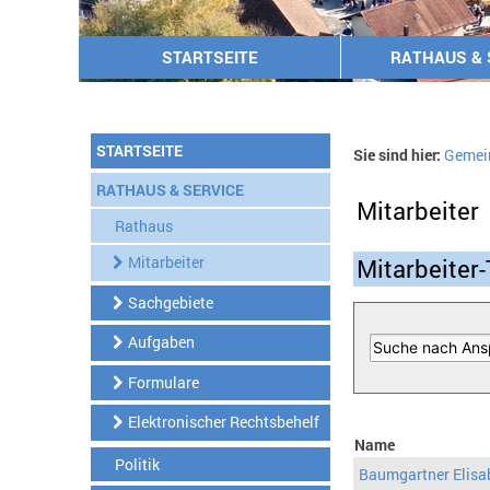
STARTSEITE
RATHAUS & 
STARTSEITE
Sie sind hier:
Gemei
RATHAUS & SERVICE
Mitarbeiter
Rathaus
Mitarbeiter
Mitarbeiter-
Sachgebiete
Aufgaben
Formulare
Elektronischer Rechtsbehelf
Name
Politik
Baumgartner Elisa