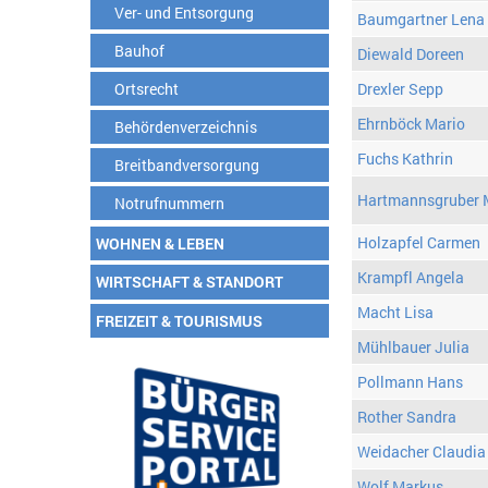
Ver- und Entsorgung
Baumgartner Lena
Bauhof
Diewald Doreen
Ortsrecht
Drexler Sepp
Ehrnböck Mario
Behördenverzeichnis
Fuchs Kathrin
Breitbandversorgung
Hartmannsgruber 
Notrufnummern
Holzapfel Carmen
WOHNEN & LEBEN
Krampfl Angela
WIRTSCHAFT & STANDORT
Macht Lisa
FREIZEIT & TOURISMUS
Mühlbauer Julia
Pollmann Hans
Rother Sandra
Weidacher Claudia
Wolf Markus