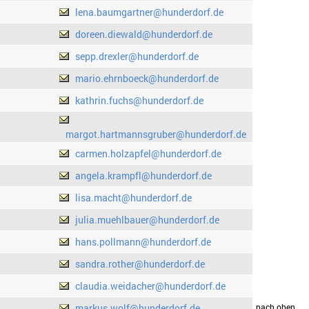
lena.baumgartner@hunderdorf.de
doreen.diewald@hunderdorf.de
sepp.drexler@hunderdorf.de
mario.ehrnboeck@hunderdorf.de
kathrin.fuchs@hunderdorf.de
margot.hartmannsgruber@hunderdorf.de
carmen.holzapfel@hunderdorf.de
angela.krampfl@hunderdorf.de
lisa.macht@hunderdorf.de
julia.muehlbauer@hunderdorf.de
hans.pollmann@hunderdorf.de
sandra.rother@hunderdorf.de
claudia.weidacher@hunderdorf.de
markus.wolf@hunderdorf.de
drucken
nach oben