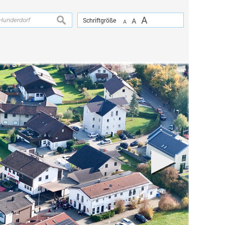
A
suchen
Schriftgröße
A
A