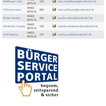
Mühlbauer Julia
103
julia.muehlbauer@hunderdorf.de
8570-31
09422
Pollmann Hans
003
hans.pollmann@hunderdorf.de
8570-10
09422
Rother Sandra
002
sandra.rother@hunderdorf.de
8570-16
09422
Weidacher Claudia
102
claudia.weidacher@hunderdorf.de
8570-19
09422
Wolf Markus
107
markus.wolf@hunderdorf.de
8570-23