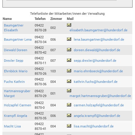
Telefonliste der Mitarbeiter/innen der Verwaltung
Name
Telefon
Zimmer
Mail
Baumgartner
09422
002
Elisabeth
8570-28
elisabeth.baumgartner@hunderdorf.de
09422
Baumgartner Lena
006
lena.baumgartner@hunderdorf.de
8570-34
09422
Diewald Doreen
007
doreen.diewald@hunderdorf.de
8570-42
09422
Drexler Sepp
007
sepp.drexler@hunderdorf.de
8570-11
09422
Ehrnböck Mario
103
mario.ehrnboeck@hunderdorf.de
8570-26
09422
Fuchs Kathrin
004
kathrin.fuchs@hunderdorf.de
8570-36
Hartmannsgruber
09422
001
Margot
8570-29
margot.hartmannsgruber@hunderdorf.de
09422
Holzapfel Carmen
004
carmen.holzapfel@hunderdorf.de
8570-0
09422
Krampfl Angela
006
angela.krampfl@hunderdorf.de
8570-35
09422
Macht Lisa
004
lisa.macht@hunderdorf.de
8570-41
09422