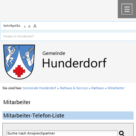
Zum Inhalt
,
zur Navigation
oder
zur Startseite
springen.
chließen
M
A
Schriftgröße
A
A
Sie sind hier:
Gemeinde Hunderdorf
>
Rathaus & Service
>
Rathaus
>
Mitarbeiter
Mitarbeiter
Mitarbeiter-Telefon-Liste