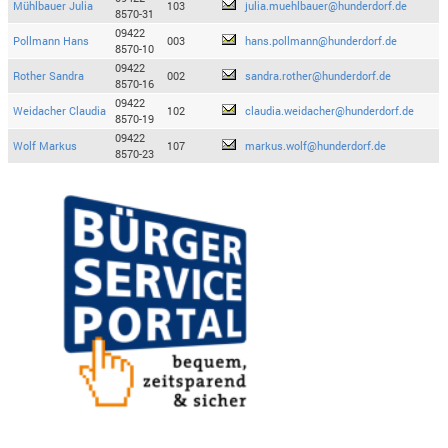
Mühlbauer Julia
103
julia.muehlbauer@hunderdorf.de
8570-31
09422
Pollmann Hans
003
hans.pollmann@hunderdorf.de
8570-10
09422
Rother Sandra
002
sandra.rother@hunderdorf.de
8570-16
09422
Weidacher Claudia
102
claudia.weidacher@hunderdorf.de
8570-19
09422
Wolf Markus
107
markus.wolf@hunderdorf.de
8570-23