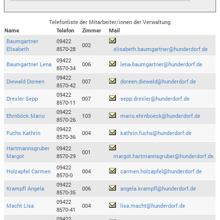
Telefonliste der Mitarbeiter/innen der Verwaltung
Name
Telefon
Zimmer
Mail
Baumgartner
09422
002
Elisabeth
8570-28
elisabeth.baumgartner@hunderdorf.de
09422
Baumgartner Lena
006
lena.baumgartner@hunderdorf.de
8570-34
09422
Diewald Doreen
007
doreen.diewald@hunderdorf.de
8570-42
09422
Drexler Sepp
007
sepp.drexler@hunderdorf.de
8570-11
09422
Ehrnböck Mario
103
mario.ehrnboeck@hunderdorf.de
8570-26
09422
Fuchs Kathrin
004
kathrin.fuchs@hunderdorf.de
8570-36
Hartmannsgruber
09422
001
Margot
8570-29
margot.hartmannsgruber@hunderdorf.de
09422
Holzapfel Carmen
004
carmen.holzapfel@hunderdorf.de
8570-0
09422
Krampfl Angela
006
angela.krampfl@hunderdorf.de
8570-35
09422
Macht Lisa
004
lisa.macht@hunderdorf.de
8570-41
09422