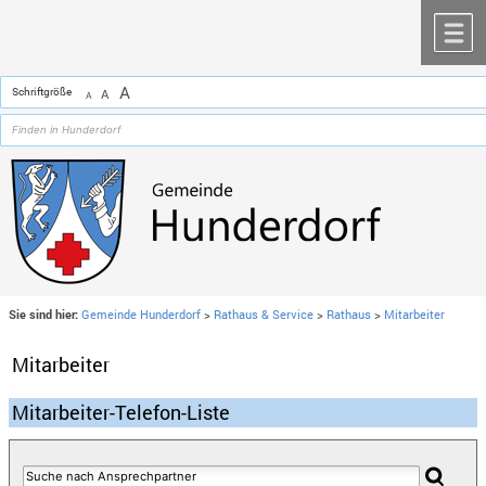
Zum Inhalt
,
zur Navigation
oder
zur Startseite
springen.
chließen
M
A
Schriftgröße
A
A
Sie sind hier:
Gemeinde Hunderdorf
>
Rathaus & Service
>
Rathaus
>
Mitarbeiter
Mitarbeiter
Mitarbeiter-Telefon-Liste