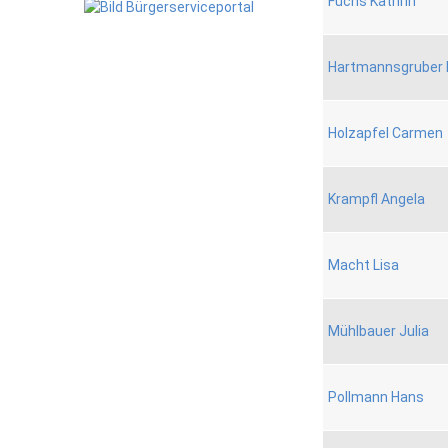
Fuchs Kathrin
Hartmannsgruber 
Holzapfel Carmen
Krampfl Angela
Macht Lisa
Mühlbauer Julia
Pollmann Hans