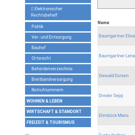
Elektronischer
Rechtsbehelf
Name
Politik
Baumgartner Elis
Ver- und Entsorgung
Bauhof
Baumgartner Lena
Ortsrecht
Behördenverzeichnis
Diewald Doreen
Breitbandversorgung
Notrufnummern
Drexler Sepp
WOHNEN & LEBEN
WIRTSCHAFT & STANDORT
Ehrnböck Mario
FREIZEIT & TOURISMUS