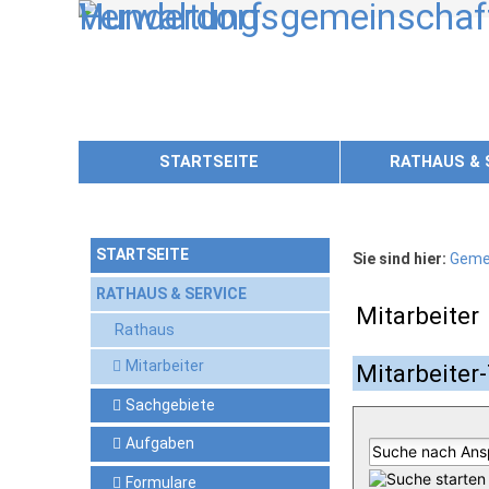
Zum Inhalt
,
zur Navigation
oder
zur Startseite
springen.
STARTSEITE
RATHAUS & 
STARTSEITE
Sie sind hier:
Geme
RATHAUS & SERVICE
Mitarbeiter
Rathaus
Mitarbeiter
Mitarbeiter-
Sachgebiete
Aufgaben
Formulare