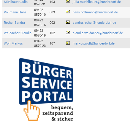
Mühlbauer Julia
103
julia.muehlbauer@hunderdorf.de
8570-31
09422
Pollmann Hans
003
hans.pollmann@hunderdorf.de
8570-10
09422
Rother Sandra
002
sandra.rother@hunderdorf.de
8570-16
09422
Weidacher Claudia
102
claudia.weidacher@hunderdorf.de
8570-19
09422
Wolf Markus
107
markus.wolf@hunderdorf.de
8570-23