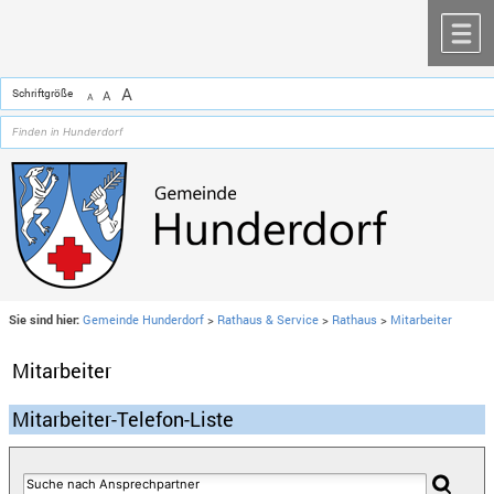
Zum Inhalt
,
zur Navigation
oder
zur Startseite
springen.
chließen
M
A
Schriftgröße
A
A
Sie sind hier:
Gemeinde Hunderdorf
>
Rathaus & Service
>
Rathaus
>
Mitarbeiter
Mitarbeiter
Mitarbeiter-Telefon-Liste