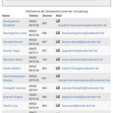
Telefonliste der Mitarbeiter/innen der Verwaltung
Name
Telefon
Zimmer
Mail
Baumgartner
09422
002
Elisabeth
8570-28
elisabeth.baumgartner@hunderdorf.de
09422
Baumgartner Lena
006
lena.baumgartner@hunderdorf.de
8570-34
09422
Diewald Doreen
007
doreen.diewald@hunderdorf.de
8570-42
09422
Drexler Sepp
007
sepp.drexler@hunderdorf.de
8570-11
09422
Ehrnböck Mario
103
mario.ehrnboeck@hunderdorf.de
8570-26
09422
Fuchs Kathrin
004
kathrin.fuchs@hunderdorf.de
8570-36
Hartmannsgruber
09422
001
Margot
8570-29
margot.hartmannsgruber@hunderdorf.de
09422
Holzapfel Carmen
004
carmen.holzapfel@hunderdorf.de
8570-0
09422
Krampfl Angela
006
angela.krampfl@hunderdorf.de
8570-35
09422
Macht Lisa
004
lisa.macht@hunderdorf.de
8570-41
09422