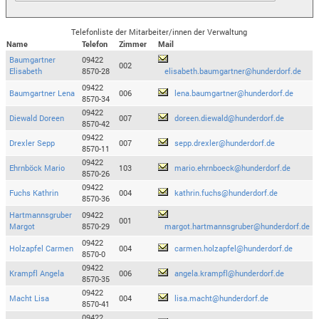
Telefonliste der Mitarbeiter/innen der Verwaltung
Name
Telefon
Zimmer
Mail
Baumgartner
09422
002
Elisabeth
8570-28
elisabeth.baumgartner@hunderdorf.de
09422
Baumgartner Lena
006
lena.baumgartner@hunderdorf.de
8570-34
09422
Diewald Doreen
007
doreen.diewald@hunderdorf.de
8570-42
09422
Drexler Sepp
007
sepp.drexler@hunderdorf.de
8570-11
09422
Ehrnböck Mario
103
mario.ehrnboeck@hunderdorf.de
8570-26
09422
Fuchs Kathrin
004
kathrin.fuchs@hunderdorf.de
8570-36
Hartmannsgruber
09422
001
Margot
8570-29
margot.hartmannsgruber@hunderdorf.de
09422
Holzapfel Carmen
004
carmen.holzapfel@hunderdorf.de
8570-0
09422
Krampfl Angela
006
angela.krampfl@hunderdorf.de
8570-35
09422
Macht Lisa
004
lisa.macht@hunderdorf.de
8570-41
09422