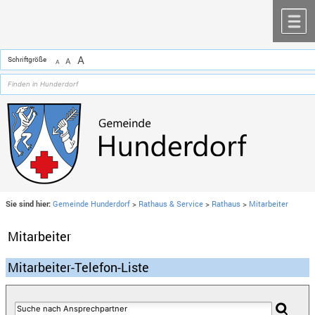
Zum Inhalt
,
zur Navigation
oder
zur Startseite
springen.
chließen
M
A
Schriftgröße
A
A
Sie sind hier:
Gemeinde Hunderdorf
>
Rathaus & Service
>
Rathaus
>
Mitarbeiter
Mitarbeiter
Mitarbeiter-Telefon-Liste