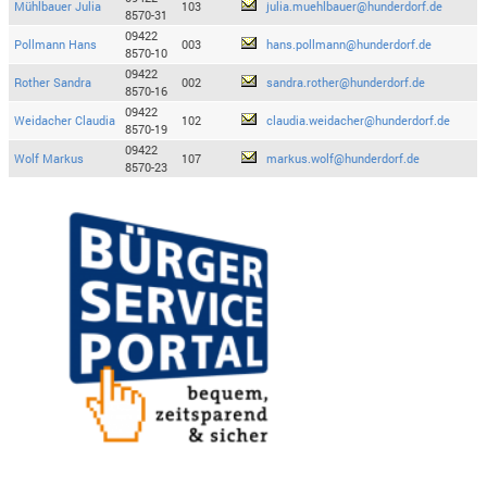
Mühlbauer Julia
103
julia.muehlbauer@hunderdorf.de
8570-31
09422
Pollmann Hans
003
hans.pollmann@hunderdorf.de
8570-10
09422
Rother Sandra
002
sandra.rother@hunderdorf.de
8570-16
09422
Weidacher Claudia
102
claudia.weidacher@hunderdorf.de
8570-19
09422
Wolf Markus
107
markus.wolf@hunderdorf.de
8570-23