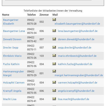
Telefonliste der Mitarbeiter/innen der Verwaltung
Name
Telefon
Zimmer
Mail
Baumgartner
09422
002
Elisabeth
8570-28
elisabeth.baumgartner@hunderdorf.de
09422
Baumgartner Lena
006
lena.baumgartner@hunderdorf.de
8570-34
09422
Diewald Doreen
007
doreen.diewald@hunderdorf.de
8570-42
09422
Drexler Sepp
007
sepp.drexler@hunderdorf.de
8570-11
09422
Ehrnböck Mario
103
mario.ehrnboeck@hunderdorf.de
8570-26
09422
Fuchs Kathrin
004
kathrin.fuchs@hunderdorf.de
8570-36
Hartmannsgruber
09422
001
Margot
8570-29
margot.hartmannsgruber@hunderdorf.de
09422
Holzapfel Carmen
004
carmen.holzapfel@hunderdorf.de
8570-0
09422
Krampfl Angela
006
angela.krampfl@hunderdorf.de
8570-35
09422
Macht Lisa
004
lisa.macht@hunderdorf.de
8570-41
09422