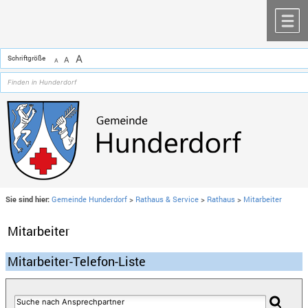
Zum Inhalt
,
zur Navigation
oder
zur Startseite
springen.
chließen
M
A
Schriftgröße
A
A
Sie sind hier:
Gemeinde Hunderdorf
>
Rathaus & Service
>
Rathaus
>
Mitarbeiter
Mitarbeiter
Mitarbeiter-Telefon-Liste