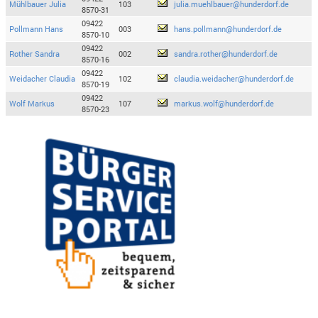
Mühlbauer Julia
103
julia.muehlbauer@hunderdorf.de
8570-31
09422
Pollmann Hans
003
hans.pollmann@hunderdorf.de
8570-10
09422
Rother Sandra
002
sandra.rother@hunderdorf.de
8570-16
09422
Weidacher Claudia
102
claudia.weidacher@hunderdorf.de
8570-19
09422
Wolf Markus
107
markus.wolf@hunderdorf.de
8570-23