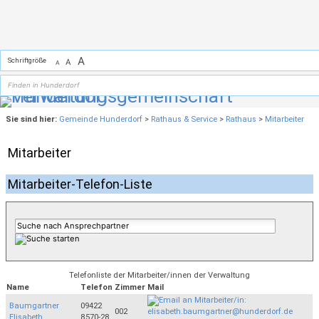
Zum Inhalt
,
zur Navigation
oder
zur Startseite
springen.
A
Schriftgröße
A
A
Sie sind hier:
Gemeinde Hunderdorf
>
Rathaus & Service
>
Rathaus
>
Mitarbeiter
Mitarbeiter
Mitarbeiter-Telefon-Liste
Telefonliste der Mitarbeiter/innen der Verwaltung
Name
Telefon
Zimmer
Mail
Baumgartner
09422
002
Elisabeth
8570-28