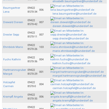
elisabeth.baumgartner@hunderdorf.de
Baumgartner
09422
006
Lena
8570-34
lena.baumgartner@hunderdorf.de
09422
Diewald Doreen
007
8570-42
doreen.diewald@hunderdorf.de
09422
Drexler Sepp
007
8570-11
sepp.drexler@hunderdorf.de
09422
Ehrnböck Mario
103
8570-26
mario.ehrnboeck@hunderdorf.de
09422
Fuchs Kathrin
004
8570-36
kathrin.fuchs@hunderdorf.de
Hartmannsgruber
09422
001
Margot
8570-29
margot.hartmannsgruber@hunderdorf.de
Holzapfel
09422
004
Carmen
8570-0
carmen.holzapfel@hunderdorf.de
09422
Krampfl Angela
006
8570-35
angela.krampfl@hunderdorf.de
09422