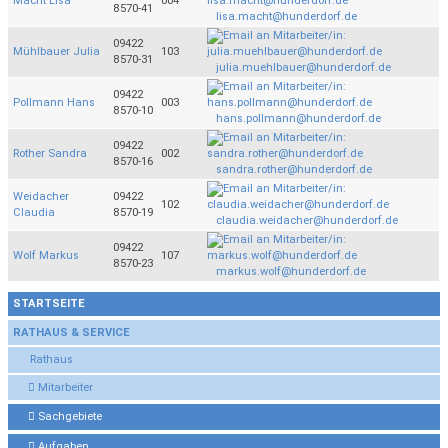
Macht Lisa
004
8570-41
lisa.macht@hunderdorf.de
09422
Mühlbauer Julia
103
8570-31
julia.muehlbauer@hunderdorf.de
09422
Pollmann Hans
003
8570-10
hans.pollmann@hunderdorf.de
09422
Rother Sandra
002
8570-16
sandra.rother@hunderdorf.de
Weidacher
09422
102
Claudia
8570-19
claudia.weidacher@hunderdorf.de
09422
Wolf Markus
107
8570-23
markus.wolf@hunderdorf.de
STARTSEITE
RATHAUS & SERVICE
Rathaus
Mitarbeiter
Sachgebiete
Aufgaben