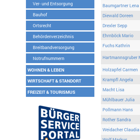
Ver- und Entsorgung
Baumgartner Lena
Bauhof
Diewald Doreen
Ortsrecht
Drexler Sepp
Ehrnböck Mario
Behördenverzeichnis
Fuchs Kathrin
Breitbandversorgung
Hartmannsgruber 
Notrufnummern
Holzapfel Carmen
WOHNEN & LEBEN
Krampfl Angela
WIRTSCHAFT & STANDORT
Macht Lisa
FREIZEIT & TOURISMUS
Mühlbauer Julia
Pollmann Hans
Rother Sandra
Weidacher Claudia
Wolf Markus