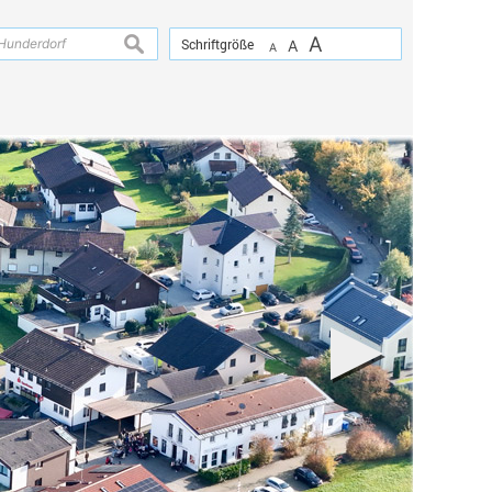
A
suchen
Schriftgröße
A
A