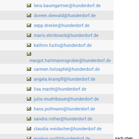
lena.baumgartner@hunderdorf.de
doreen.diewald@hunderdorf.de
sepp.drexler@hunderdorf.de
mario.ehrnboeck@hunderdorf.de
kathrin.fuchs@hunderdorf.de
margot.hartmannsgruber@hunderdorf.de
carmen.holzapfel@hunderdorf.de
angela.krampfl@hunderdorf.de
lisa.macht@hunderdorf.de
julia.muehlbauer@hunderdorf.de
hans.pollmann@hunderdorf.de
sandra.rother@hunderdorf.de
claudia.weidacher@hunderdorf.de
markus.wolf@hunderdorf.de
drucken
nach oben