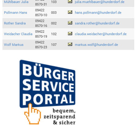
Mühlbauer Julia
103
julia.muehlbauer@hunderdorf.de
8570-31
09422
Pollmann Hans
003
hans.pollmann@hunderdorf.de
8570-10
09422
Rother Sandra
002
sandra.rother@hunderdorf.de
8570-16
09422
Weidacher Claudia
102
claudia.weidacher@hunderdorf.de
8570-19
09422
Wolf Markus
107
markus.wolf@hunderdorf.de
8570-23