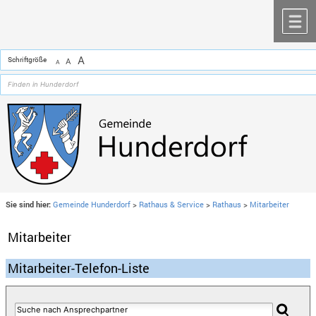
Zum Inhalt
,
zur Navigation
oder
zur Startseite
springen.
chließen
M
A
Schriftgröße
A
A
Sie sind hier:
Gemeinde Hunderdorf
>
Rathaus & Service
>
Rathaus
>
Mitarbeiter
Mitarbeiter
Mitarbeiter-Telefon-Liste