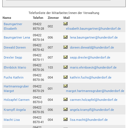
Telefonliste der Mitarbeiter/innen der Verwaltung
Name
Telefon
Zimmer
Mail
Baumgartner
09422
002
Elisabeth
8570-28
elisabeth.baumgartner@hunderdorf.de
09422
Baumgartner Lena
006
lena.baumgartner@hunderdorf.de
8570-34
09422
Diewald Doreen
007
doreen.diewald@hunderdorf.de
8570-42
09422
Drexler Sepp
007
sepp.drexler@hunderdorf.de
8570-11
09422
Ehrnböck Mario
103
mario.ehrnboeck@hunderdorf.de
8570-26
09422
Fuchs Kathrin
004
kathrin.fuchs@hunderdorf.de
8570-36
Hartmannsgruber
09422
001
Margot
8570-29
margot.hartmannsgruber@hunderdorf.de
09422
Holzapfel Carmen
004
carmen.holzapfel@hunderdorf.de
8570-0
09422
Krampfl Angela
006
angela.krampfl@hunderdorf.de
8570-35
09422
Macht Lisa
004
lisa.macht@hunderdorf.de
8570-41
09422