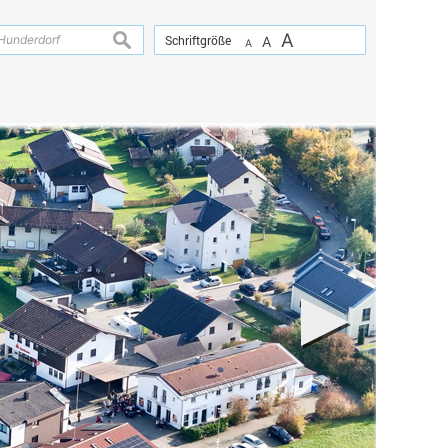
A
suchen
Schriftgröße
A
A