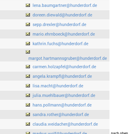
lena.baumgartner@hunderdorf.de
doreen.diewald@hunderdorf.de
sepp.drexler@hunderdorf.de
mario.ehrnboeck@hunderdorf.de
kathrin.fuchs@hunderdorf.de
margot.hartmannsgruber@hunderdorf.de
carmen.holzapfel@hunderdorf.de
angela.krampfl@hunderdorf.de
lisa.macht@hunderdorf.de
julia.muehlbauer@hunderdorf.de
hans.pollmann@hunderdorf.de
sandra.rother@hunderdorf.de
claudia.weidacher@hunderdorf.de
markus.wolf@hunderdorf.de
drucken
nach oben