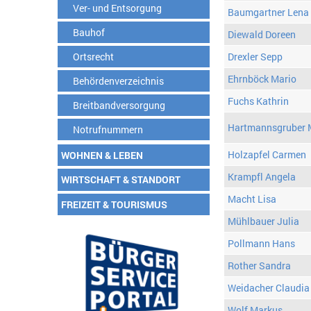
Ver- und Entsorgung
Baumgartner Lena
Bauhof
Diewald Doreen
Ortsrecht
Drexler Sepp
Ehrnböck Mario
Behördenverzeichnis
Fuchs Kathrin
Breitbandversorgung
Hartmannsgruber 
Notrufnummern
Holzapfel Carmen
WOHNEN & LEBEN
Krampfl Angela
WIRTSCHAFT & STANDORT
Macht Lisa
FREIZEIT & TOURISMUS
Mühlbauer Julia
Pollmann Hans
Rother Sandra
Weidacher Claudia
Wolf Markus