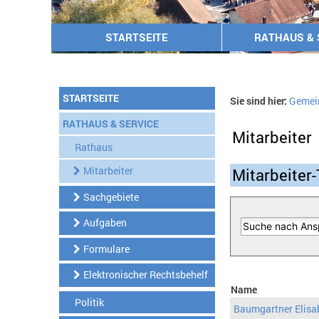
STARTSEITE
RATHAUS & 
STARTSEITE
Sie sind hier:
Gemei
RATHAUS & SERVICE
Mitarbeiter
Rathaus
Mitarbeiter
Mitarbeiter-
Sachgebiete
Aufgaben
Formulare
Elektronischer Rechtsbehelf
Name
Politik
Baumgartner Elisa