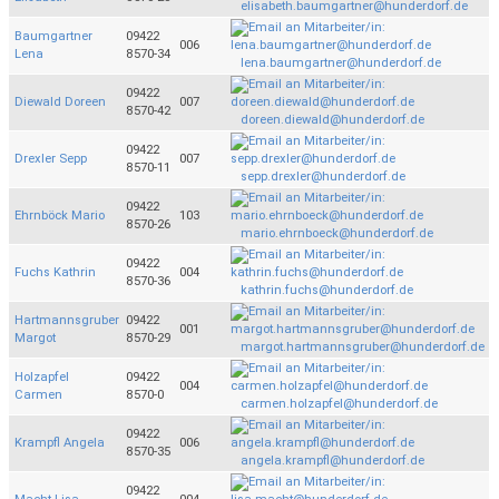
elisabeth.baumgartner@hunderdorf.de
Baumgartner
09422
006
Lena
8570-34
lena.baumgartner@hunderdorf.de
09422
Diewald Doreen
007
8570-42
doreen.diewald@hunderdorf.de
09422
Drexler Sepp
007
8570-11
sepp.drexler@hunderdorf.de
09422
Ehrnböck Mario
103
8570-26
mario.ehrnboeck@hunderdorf.de
09422
Fuchs Kathrin
004
8570-36
kathrin.fuchs@hunderdorf.de
Hartmannsgruber
09422
001
Margot
8570-29
margot.hartmannsgruber@hunderdorf.de
Holzapfel
09422
004
Carmen
8570-0
carmen.holzapfel@hunderdorf.de
09422
Krampfl Angela
006
8570-35
angela.krampfl@hunderdorf.de
09422