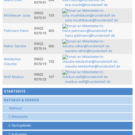
Macht Lisa
004
8570-41
lisa.macht@hunderdorf.de
09422
Mühlbauer Julia
103
8570-31
julia.muehlbauer@hunderdorf.de
09422
Pollmann Hans
003
8570-10
hans.pollmann@hunderdorf.de
09422
Rother Sandra
002
8570-16
sandra.rother@hunderdorf.de
Weidacher
09422
102
Claudia
8570-19
claudia.weidacher@hunderdorf.de
09422
Wolf Markus
107
8570-23
markus.wolf@hunderdorf.de
STARTSEITE
RATHAUS & SERVICE
Rathaus
Mitarbeiter
Sachgebiete
Aufgaben