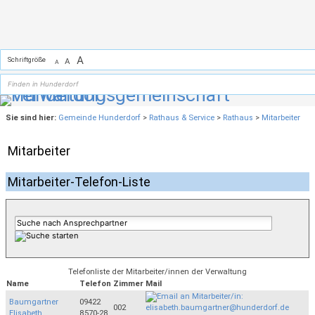
Zum Inhalt
,
zur Navigation
oder
zur Startseite
springen.
A
Schriftgröße
A
A
Sie sind hier:
Gemeinde Hunderdorf
>
Rathaus & Service
>
Rathaus
>
Mitarbeiter
Mitarbeiter
Mitarbeiter-Telefon-Liste
Telefonliste der Mitarbeiter/innen der Verwaltung
Name
Telefon
Zimmer
Mail
Baumgartner
09422
002
Elisabeth
8570-28