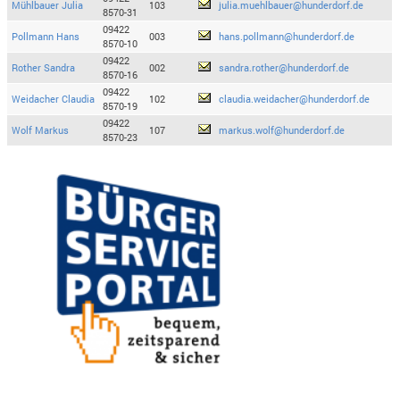
Mühlbauer Julia
103
julia.muehlbauer@hunderdorf.de
8570-31
09422
Pollmann Hans
003
hans.pollmann@hunderdorf.de
8570-10
09422
Rother Sandra
002
sandra.rother@hunderdorf.de
8570-16
09422
Weidacher Claudia
102
claudia.weidacher@hunderdorf.de
8570-19
09422
Wolf Markus
107
markus.wolf@hunderdorf.de
8570-23