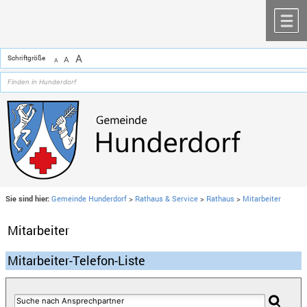
Zum Inhalt
,
zur Navigation
oder
zur Startseite
springen.
chließen
M
A
Schriftgröße
A
A
Sie sind hier:
Gemeinde Hunderdorf
>
Rathaus & Service
>
Rathaus
>
Mitarbeiter
Mitarbeiter
Mitarbeiter-Telefon-Liste