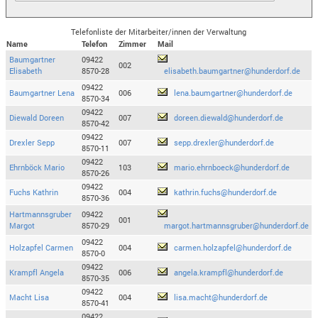
Telefonliste der Mitarbeiter/innen der Verwaltung
Name
Telefon
Zimmer
Mail
Baumgartner
09422
002
Elisabeth
8570-28
elisabeth.baumgartner@hunderdorf.de
09422
Baumgartner Lena
006
lena.baumgartner@hunderdorf.de
8570-34
09422
Diewald Doreen
007
doreen.diewald@hunderdorf.de
8570-42
09422
Drexler Sepp
007
sepp.drexler@hunderdorf.de
8570-11
09422
Ehrnböck Mario
103
mario.ehrnboeck@hunderdorf.de
8570-26
09422
Fuchs Kathrin
004
kathrin.fuchs@hunderdorf.de
8570-36
Hartmannsgruber
09422
001
Margot
8570-29
margot.hartmannsgruber@hunderdorf.de
09422
Holzapfel Carmen
004
carmen.holzapfel@hunderdorf.de
8570-0
09422
Krampfl Angela
006
angela.krampfl@hunderdorf.de
8570-35
09422
Macht Lisa
004
lisa.macht@hunderdorf.de
8570-41
09422