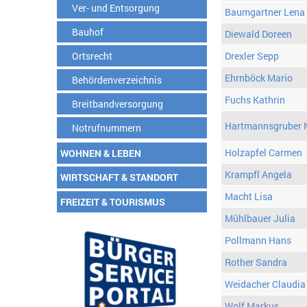
Ver- und Entsorgung
Baumgartner Lena
Bauhof
Diewald Doreen
Ortsrecht
Drexler Sepp
Ehrnböck Mario
Behördenverzeichnis
Fuchs Kathrin
Breitbandversorgung
Hartmannsgruber 
Notrufnummern
Holzapfel Carmen
WOHNEN & LEBEN
Krampfl Angela
WIRTSCHAFT & STANDORT
Macht Lisa
FREIZEIT & TOURISMUS
Mühlbauer Julia
Pollmann Hans
Rother Sandra
Weidacher Claudia
Wolf Markus