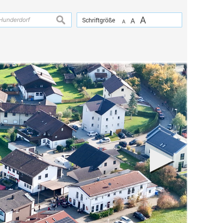
A
suchen
Schriftgröße
A
A