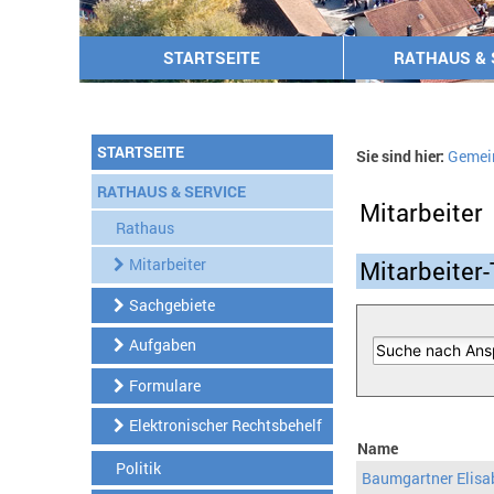
STARTSEITE
RATHAUS & 
STARTSEITE
Sie sind hier:
Gemei
RATHAUS & SERVICE
Mitarbeiter
Rathaus
Mitarbeiter
Mitarbeiter-
Sachgebiete
Aufgaben
Formulare
Elektronischer Rechtsbehelf
Name
Politik
Baumgartner Elisa