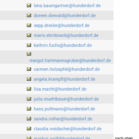
lena.baumgartner@hunderdorf.de
doreen.diewald@hunderdorf.de
sepp.drexler@hunderdorf.de
mario.ehrnboeck@hunderdorf.de
kathrin.fuchs@hunderdorf.de
margot.hartmannsgruber@hunderdorf.de
carmen.holzapfel@hunderdorf.de
angela.krampfl@hunderdorf.de
lisa.macht@hunderdorf.de
julia.muehlbauer@hunderdorf.de
hans.pollmann@hunderdorf.de
sandra.rother@hunderdorf.de
claudia.weidacher@hunderdorf.de
markus.wolf@hunderdorf.de
drucken
nach oben