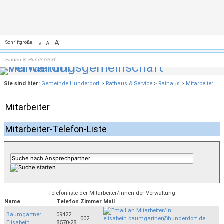
Zum Inhalt
,
zur Navigation
oder
zur Startseite
springen.
A
Schriftgröße
A
A
Sie sind hier:
Gemeinde Hunderdorf
>
Rathaus & Service
>
Rathaus
>
Mitarbeiter
Mitarbeiter
Mitarbeiter-Telefon-Liste
Telefonliste der Mitarbeiter/innen der Verwaltung
Name
Telefon
Zimmer
Mail
Baumgartner
09422
002
Elisabeth
8570-28