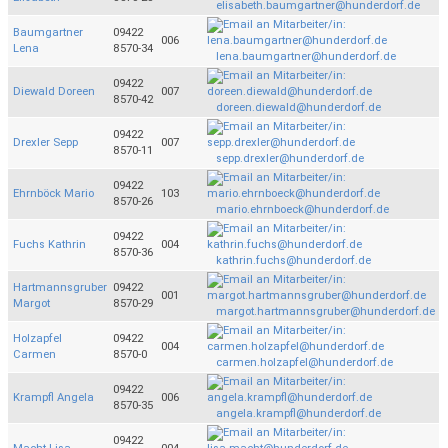
elisabeth.baumgartner@hunderdorf.de
Baumgartner
09422
006
Lena
8570-34
lena.baumgartner@hunderdorf.de
09422
Diewald Doreen
007
8570-42
doreen.diewald@hunderdorf.de
09422
Drexler Sepp
007
8570-11
sepp.drexler@hunderdorf.de
09422
Ehrnböck Mario
103
8570-26
mario.ehrnboeck@hunderdorf.de
09422
Fuchs Kathrin
004
8570-36
kathrin.fuchs@hunderdorf.de
Hartmannsgruber
09422
001
Margot
8570-29
margot.hartmannsgruber@hunderdorf.de
Holzapfel
09422
004
Carmen
8570-0
carmen.holzapfel@hunderdorf.de
09422
Krampfl Angela
006
8570-35
angela.krampfl@hunderdorf.de
09422