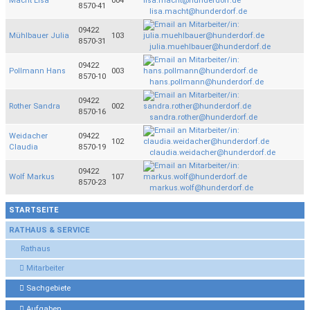
Macht Lisa
004
8570-41
lisa.macht@hunderdorf.de
09422
Mühlbauer Julia
103
8570-31
julia.muehlbauer@hunderdorf.de
09422
Pollmann Hans
003
8570-10
hans.pollmann@hunderdorf.de
09422
Rother Sandra
002
8570-16
sandra.rother@hunderdorf.de
Weidacher
09422
102
Claudia
8570-19
claudia.weidacher@hunderdorf.de
09422
Wolf Markus
107
8570-23
markus.wolf@hunderdorf.de
STARTSEITE
RATHAUS & SERVICE
Rathaus
Mitarbeiter
Sachgebiete
Aufgaben