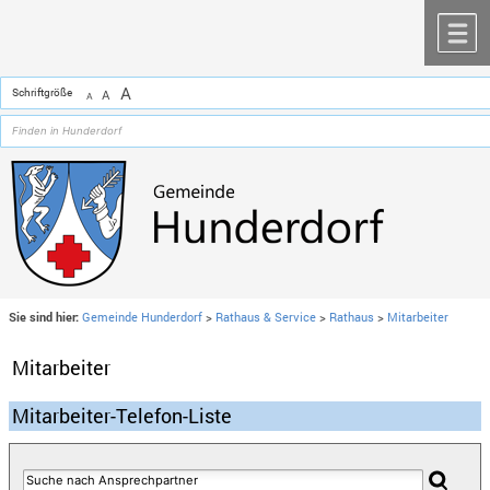
Zum Inhalt
,
zur Navigation
oder
zur Startseite
springen.
chließen
M
A
Schriftgröße
A
A
Sie sind hier:
Gemeinde Hunderdorf
>
Rathaus & Service
>
Rathaus
>
Mitarbeiter
Mitarbeiter
Mitarbeiter-Telefon-Liste