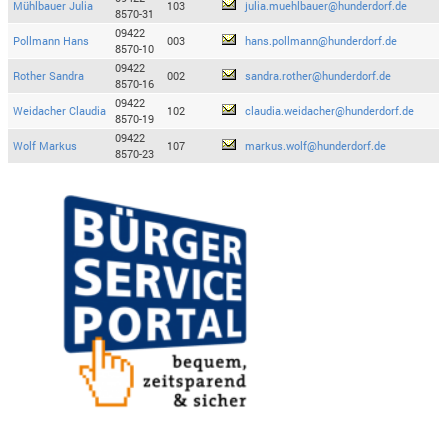
Mühlbauer Julia
103
julia.muehlbauer@hunderdorf.de
8570-31
09422
Pollmann Hans
003
hans.pollmann@hunderdorf.de
8570-10
09422
Rother Sandra
002
sandra.rother@hunderdorf.de
8570-16
09422
Weidacher Claudia
102
claudia.weidacher@hunderdorf.de
8570-19
09422
Wolf Markus
107
markus.wolf@hunderdorf.de
8570-23