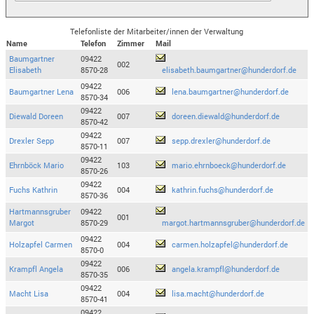
Telefonliste der Mitarbeiter/innen der Verwaltung
Name
Telefon
Zimmer
Mail
Baumgartner
09422
002
Elisabeth
8570-28
elisabeth.baumgartner@hunderdorf.de
09422
Baumgartner Lena
006
lena.baumgartner@hunderdorf.de
8570-34
09422
Diewald Doreen
007
doreen.diewald@hunderdorf.de
8570-42
09422
Drexler Sepp
007
sepp.drexler@hunderdorf.de
8570-11
09422
Ehrnböck Mario
103
mario.ehrnboeck@hunderdorf.de
8570-26
09422
Fuchs Kathrin
004
kathrin.fuchs@hunderdorf.de
8570-36
Hartmannsgruber
09422
001
Margot
8570-29
margot.hartmannsgruber@hunderdorf.de
09422
Holzapfel Carmen
004
carmen.holzapfel@hunderdorf.de
8570-0
09422
Krampfl Angela
006
angela.krampfl@hunderdorf.de
8570-35
09422
Macht Lisa
004
lisa.macht@hunderdorf.de
8570-41
09422