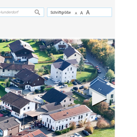
A
suchen
Schriftgröße
A
A