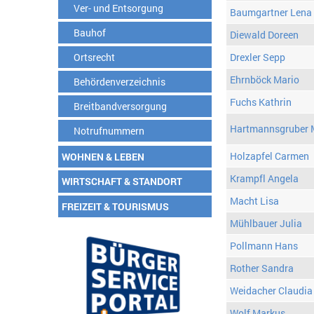
Ver- und Entsorgung
Baumgartner Lena
Bauhof
Diewald Doreen
Ortsrecht
Drexler Sepp
Ehrnböck Mario
Behördenverzeichnis
Fuchs Kathrin
Breitbandversorgung
Hartmannsgruber 
Notrufnummern
Holzapfel Carmen
WOHNEN & LEBEN
Krampfl Angela
WIRTSCHAFT & STANDORT
Macht Lisa
FREIZEIT & TOURISMUS
Mühlbauer Julia
Pollmann Hans
Rother Sandra
Weidacher Claudia
Wolf Markus