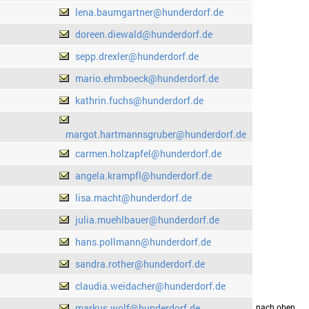
lena.baumgartner@hunderdorf.de
doreen.diewald@hunderdorf.de
sepp.drexler@hunderdorf.de
mario.ehrnboeck@hunderdorf.de
kathrin.fuchs@hunderdorf.de
margot.hartmannsgruber@hunderdorf.de
carmen.holzapfel@hunderdorf.de
angela.krampfl@hunderdorf.de
lisa.macht@hunderdorf.de
julia.muehlbauer@hunderdorf.de
hans.pollmann@hunderdorf.de
sandra.rother@hunderdorf.de
claudia.weidacher@hunderdorf.de
markus.wolf@hunderdorf.de
drucken
nach oben