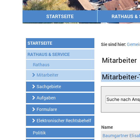
STARTSEITE
RATHAUS & 
STARTSEITE
Sie sind hier:
Gemei
RATHAUS & SERVICE
Mitarbeiter
Rathaus
Mitarbeiter
Mitarbeiter-
Sachgebiete
Aufgaben
Formulare
Elektronischer Rechtsbehelf
Name
Politik
Baumgartner Elisa