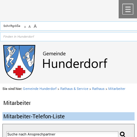
Zum Inhalt
,
zur Navigation
oder
zur Startseite
springen.
chließen
M
A
Schriftgröße
A
A
Sie sind hier:
Gemeinde Hunderdorf
>
Rathaus & Service
>
Rathaus
>
Mitarbeiter
Mitarbeiter
Mitarbeiter-Telefon-Liste