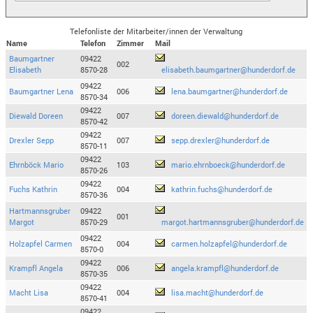
Telefonliste der Mitarbeiter/innen der Verwaltung
Name
Telefon
Zimmer
Mail
Baumgartner
09422
002
Elisabeth
8570-28
elisabeth.baumgartner@hunderdorf.de
09422
Baumgartner Lena
006
lena.baumgartner@hunderdorf.de
8570-34
09422
Diewald Doreen
007
doreen.diewald@hunderdorf.de
8570-42
09422
Drexler Sepp
007
sepp.drexler@hunderdorf.de
8570-11
09422
Ehrnböck Mario
103
mario.ehrnboeck@hunderdorf.de
8570-26
09422
Fuchs Kathrin
004
kathrin.fuchs@hunderdorf.de
8570-36
Hartmannsgruber
09422
001
Margot
8570-29
margot.hartmannsgruber@hunderdorf.de
09422
Holzapfel Carmen
004
carmen.holzapfel@hunderdorf.de
8570-0
09422
Krampfl Angela
006
angela.krampfl@hunderdorf.de
8570-35
09422
Macht Lisa
004
lisa.macht@hunderdorf.de
8570-41
09422