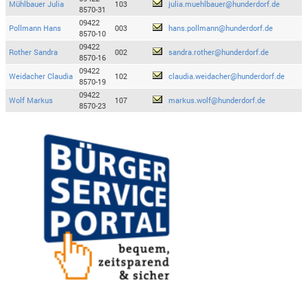
Mühlbauer Julia
103
julia.muehlbauer@hunderdorf.de
8570-31
09422
Pollmann Hans
003
hans.pollmann@hunderdorf.de
8570-10
09422
Rother Sandra
002
sandra.rother@hunderdorf.de
8570-16
09422
Weidacher Claudia
102
claudia.weidacher@hunderdorf.de
8570-19
09422
Wolf Markus
107
markus.wolf@hunderdorf.de
8570-23