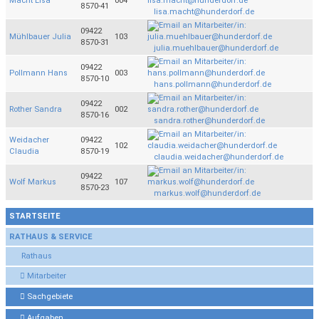
Macht Lisa
004
8570-41
lisa.macht@hunderdorf.de
09422
Mühlbauer Julia
103
8570-31
julia.muehlbauer@hunderdorf.de
09422
Pollmann Hans
003
8570-10
hans.pollmann@hunderdorf.de
09422
Rother Sandra
002
8570-16
sandra.rother@hunderdorf.de
Weidacher
09422
102
Claudia
8570-19
claudia.weidacher@hunderdorf.de
09422
Wolf Markus
107
8570-23
markus.wolf@hunderdorf.de
STARTSEITE
RATHAUS & SERVICE
Rathaus
Mitarbeiter
Sachgebiete
Aufgaben