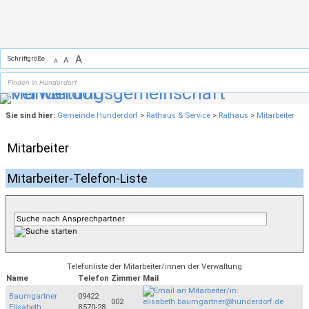
Zum Inhalt
,
zur Navigation
oder
zur Startseite
springen.
A
Schriftgröße
A
A
Sie sind hier:
Gemeinde Hunderdorf
>
Rathaus & Service
>
Rathaus
>
Mitarbeiter
Mitarbeiter
Mitarbeiter-Telefon-Liste
Telefonliste der Mitarbeiter/innen der Verwaltung
Name
Telefon
Zimmer
Mail
Baumgartner
09422
002
Elisabeth
8570-28