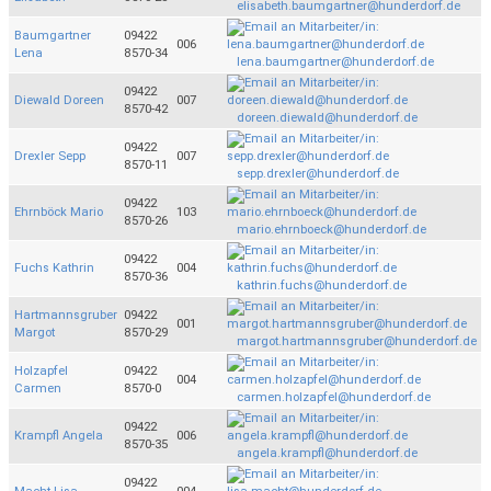
elisabeth.baumgartner@hunderdorf.de
Baumgartner
09422
006
Lena
8570-34
lena.baumgartner@hunderdorf.de
09422
Diewald Doreen
007
8570-42
doreen.diewald@hunderdorf.de
09422
Drexler Sepp
007
8570-11
sepp.drexler@hunderdorf.de
09422
Ehrnböck Mario
103
8570-26
mario.ehrnboeck@hunderdorf.de
09422
Fuchs Kathrin
004
8570-36
kathrin.fuchs@hunderdorf.de
Hartmannsgruber
09422
001
Margot
8570-29
margot.hartmannsgruber@hunderdorf.de
Holzapfel
09422
004
Carmen
8570-0
carmen.holzapfel@hunderdorf.de
09422
Krampfl Angela
006
8570-35
angela.krampfl@hunderdorf.de
09422