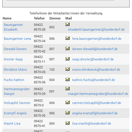
Telefonliste der Mitarbeiter/innen der Verwaltung
Name
Telefon
Zimmer
Mail
Baumgartner
09422
002
Elisabeth
8570-28
elisabeth.baumgartner@hunderdorf.de
09422
Baumgartner Lena
006
lena.baumgartner@hunderdorf.de
8570-34
09422
Diewald Doreen
007
doreen.diewald@hunderdorf.de
8570-42
09422
Drexler Sepp
007
sepp.drexler@hunderdorf.de
8570-11
09422
Ehrnböck Mario
103
mario.ehrnboeck@hunderdorf.de
8570-26
09422
Fuchs Kathrin
004
kathrin.fuchs@hunderdorf.de
8570-36
Hartmannsgruber
09422
001
Margot
8570-29
margot.hartmannsgruber@hunderdorf.de
09422
Holzapfel Carmen
004
carmen.holzapfel@hunderdorf.de
8570-0
09422
Krampfl Angela
006
angela.krampfl@hunderdorf.de
8570-35
09422
Macht Lisa
004
lisa.macht@hunderdorf.de
8570-41
09422