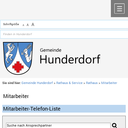
Zum Inhalt
,
zur Navigation
oder
zur Startseite
springen.
chließen
M
A
Schriftgröße
A
A
Sie sind hier:
Gemeinde Hunderdorf
>
Rathaus & Service
>
Rathaus
>
Mitarbeiter
Mitarbeiter
Mitarbeiter-Telefon-Liste