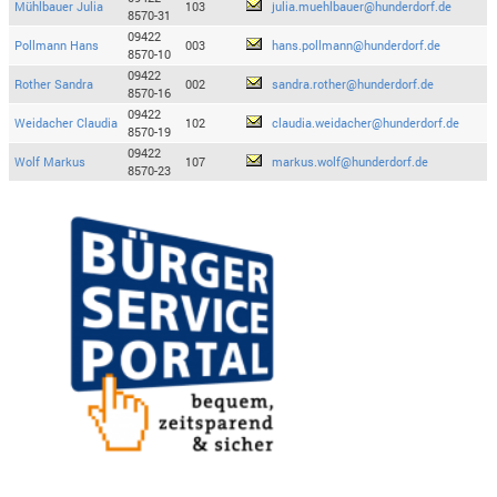
Mühlbauer Julia
103
julia.muehlbauer@hunderdorf.de
8570-31
09422
Pollmann Hans
003
hans.pollmann@hunderdorf.de
8570-10
09422
Rother Sandra
002
sandra.rother@hunderdorf.de
8570-16
09422
Weidacher Claudia
102
claudia.weidacher@hunderdorf.de
8570-19
09422
Wolf Markus
107
markus.wolf@hunderdorf.de
8570-23