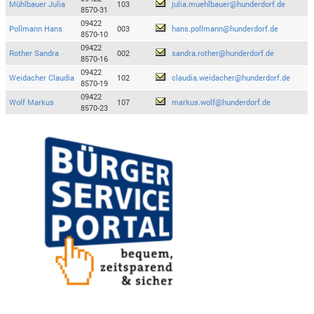
Mühlbauer Julia
103
julia.muehlbauer@hunderdorf.de
8570-31
09422
Pollmann Hans
003
hans.pollmann@hunderdorf.de
8570-10
09422
Rother Sandra
002
sandra.rother@hunderdorf.de
8570-16
09422
Weidacher Claudia
102
claudia.weidacher@hunderdorf.de
8570-19
09422
Wolf Markus
107
markus.wolf@hunderdorf.de
8570-23