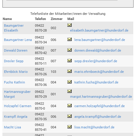
Telefonliste der Mitarbeiter/innen der Verwaltung
Name
Telefon
Zimmer
Mail
Baumgartner
09422
002
Elisabeth
8570-28
elisabeth.baumgartner@hunderdorf.de
09422
Baumgartner Lena
006
lena.baumgartner@hunderdorf.de
8570-34
09422
Diewald Doreen
007
doreen.diewald@hunderdorf.de
8570-42
09422
Drexler Sepp
007
sepp.drexler@hunderdorf.de
8570-11
09422
Ehrnböck Mario
103
mario.ehrnboeck@hunderdorf.de
8570-26
09422
Fuchs Kathrin
004
kathrin.fuchs@hunderdorf.de
8570-36
Hartmannsgruber
09422
001
Margot
8570-29
margot.hartmannsgruber@hunderdorf.de
09422
Holzapfel Carmen
004
carmen.holzapfel@hunderdorf.de
8570-0
09422
Krampfl Angela
006
angela.krampfl@hunderdorf.de
8570-35
09422
Macht Lisa
004
lisa.macht@hunderdorf.de
8570-41
09422