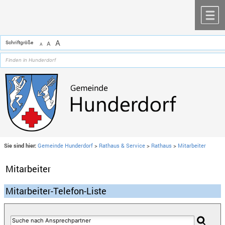
Zum Inhalt
,
zur Navigation
oder
zur Startseite
springen.
chließen
M
A
Schriftgröße
A
A
Sie sind hier:
Gemeinde Hunderdorf
>
Rathaus & Service
>
Rathaus
>
Mitarbeiter
Mitarbeiter
Mitarbeiter-Telefon-Liste