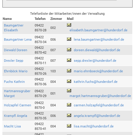
Telefonliste der Mitarbeiter/innen der Verwaltung
Name
Telefon
Zimmer
Mail
Baumgartner
09422
002
Elisabeth
8570-28
elisabeth.baumgartner@hunderdorf.de
09422
Baumgartner Lena
006
lena.baumgartner@hunderdorf.de
8570-34
09422
Diewald Doreen
007
doreen.diewald@hunderdorf.de
8570-42
09422
Drexler Sepp
007
sepp.drexler@hunderdorf.de
8570-11
09422
Ehrnböck Mario
103
mario.ehrnboeck@hunderdorf.de
8570-26
09422
Fuchs Kathrin
004
kathrin.fuchs@hunderdorf.de
8570-36
Hartmannsgruber
09422
001
Margot
8570-29
margot.hartmannsgruber@hunderdorf.de
09422
Holzapfel Carmen
004
carmen.holzapfel@hunderdorf.de
8570-0
09422
Krampfl Angela
006
angela.krampfl@hunderdorf.de
8570-35
09422
Macht Lisa
004
lisa.macht@hunderdorf.de
8570-41
09422