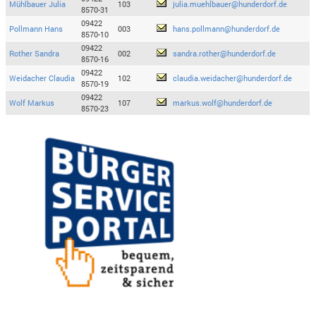
Mühlbauer Julia
103
julia.muehlbauer@hunderdorf.de
8570-31
09422
Pollmann Hans
003
hans.pollmann@hunderdorf.de
8570-10
09422
Rother Sandra
002
sandra.rother@hunderdorf.de
8570-16
09422
Weidacher Claudia
102
claudia.weidacher@hunderdorf.de
8570-19
09422
Wolf Markus
107
markus.wolf@hunderdorf.de
8570-23