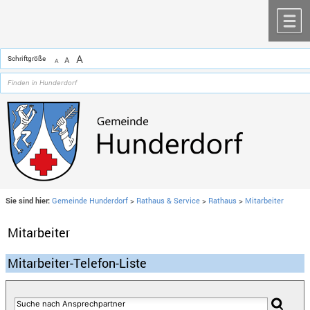
Zum Inhalt
,
zur Navigation
oder
zur Startseite
springen.
chließen
M
A
Schriftgröße
A
A
Sie sind hier:
Gemeinde Hunderdorf
>
Rathaus & Service
>
Rathaus
>
Mitarbeiter
Mitarbeiter
Mitarbeiter-Telefon-Liste