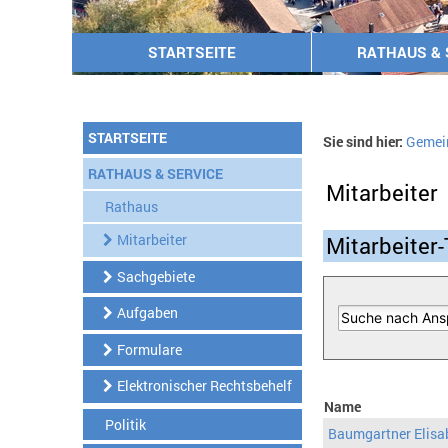
STARTSEITE
RATHAUS & 
STARTSEITE
Sie sind hier:
Gemei
RATHAUS & SERVICE
Mitarbeiter
Rathaus
Mitarbeiter
Mitarbeiter-
Sachgebiete
Aufgaben
Formulare
Elektronischer Rechtsbehelf
Name
Politik
Baumgartner Elisa