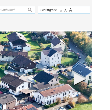
A
suchen
Schriftgröße
A
A