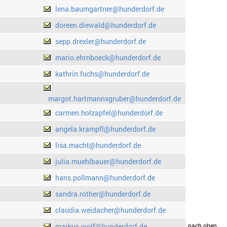
lena.baumgartner@hunderdorf.de
doreen.diewald@hunderdorf.de
sepp.drexler@hunderdorf.de
mario.ehrnboeck@hunderdorf.de
kathrin.fuchs@hunderdorf.de
margot.hartmannsgruber@hunderdorf.de
carmen.holzapfel@hunderdorf.de
angela.krampfl@hunderdorf.de
lisa.macht@hunderdorf.de
julia.muehlbauer@hunderdorf.de
hans.pollmann@hunderdorf.de
sandra.rother@hunderdorf.de
claudia.weidacher@hunderdorf.de
markus.wolf@hunderdorf.de
drucken
nach oben