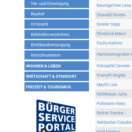
Ver- und Entsorgung
Baumgartner Lena
Bauhof
Diewald Doreen
Ortsrecht
Drexler Sepp
Ehrnböck Mario
Behördenverzeichnis
Fuchs Kathrin
Breitbandversorgung
Hartmannsgruber 
Notrufnummern
Holzapfel Carmen
WOHNEN & LEBEN
Krampfl Angela
WIRTSCHAFT & STANDORT
Macht Lisa
FREIZEIT & TOURISMUS
Mühlbauer Julia
Pollmann Hans
Rother Sandra
Weidacher Claudia
Wolf Markus