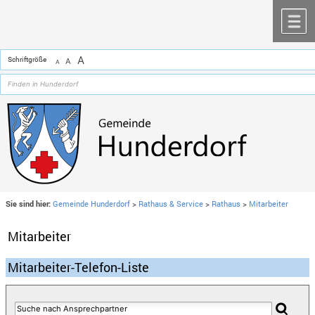
Zum Inhalt
,
zur Navigation
oder
zur Startseite
springen.
chließen
M
A
Schriftgröße
A
A
Sie sind hier:
Gemeinde Hunderdorf
>
Rathaus & Service
>
Rathaus
>
Mitarbeiter
Mitarbeiter
Mitarbeiter-Telefon-Liste