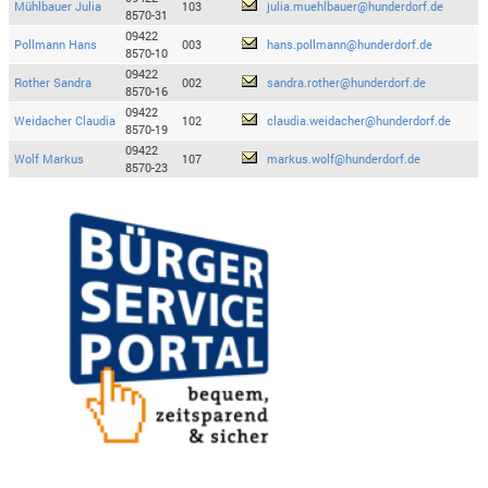
Mühlbauer Julia
103
julia.muehlbauer@hunderdorf.de
8570-31
09422
Pollmann Hans
003
hans.pollmann@hunderdorf.de
8570-10
09422
Rother Sandra
002
sandra.rother@hunderdorf.de
8570-16
09422
Weidacher Claudia
102
claudia.weidacher@hunderdorf.de
8570-19
09422
Wolf Markus
107
markus.wolf@hunderdorf.de
8570-23