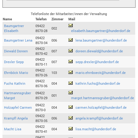
Telefonliste der Mitarbeiter/innen der Verwaltung
Name
Telefon
Zimmer
Mail
Baumgartner
09422
002
Elisabeth
8570-28
elisabeth.baumgartner@hunderdorf.de
09422
Baumgartner Lena
006
lena.baumgartner@hunderdorf.de
8570-34
09422
Diewald Doreen
007
doreen.diewald@hunderdorf.de
8570-42
09422
Drexler Sepp
007
sepp.drexler@hunderdorf.de
8570-11
09422
Ehrnböck Mario
103
mario.ehrnboeck@hunderdorf.de
8570-26
09422
Fuchs Kathrin
004
kathrin.fuchs@hunderdorf.de
8570-36
Hartmannsgruber
09422
001
Margot
8570-29
margot.hartmannsgruber@hunderdorf.de
09422
Holzapfel Carmen
004
carmen.holzapfel@hunderdorf.de
8570-0
09422
Krampfl Angela
006
angela.krampfl@hunderdorf.de
8570-35
09422
Macht Lisa
004
lisa.macht@hunderdorf.de
8570-41
09422