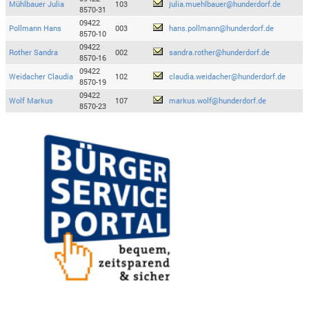
Mühlbauer Julia
103
julia.muehlbauer@hunderdorf.de
8570-31
09422
Pollmann Hans
003
hans.pollmann@hunderdorf.de
8570-10
09422
Rother Sandra
002
sandra.rother@hunderdorf.de
8570-16
09422
Weidacher Claudia
102
claudia.weidacher@hunderdorf.de
8570-19
09422
Wolf Markus
107
markus.wolf@hunderdorf.de
8570-23