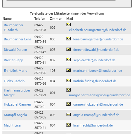
Telefonliste der Mitarbeiter/innen der Verwaltung
Name
Telefon
Zimmer
Mail
Baumgartner
09422
002
Elisabeth
8570-28
elisabeth.baumgartner@hunderdorf.de
09422
Baumgartner Lena
006
lena.baumgartner@hunderdorf.de
8570-34
09422
Diewald Doreen
007
doreen.diewald@hunderdorf.de
8570-42
09422
Drexler Sepp
007
sepp.drexler@hunderdorf.de
8570-11
09422
Ehrnböck Mario
103
mario.ehrnboeck@hunderdorf.de
8570-26
09422
Fuchs Kathrin
004
kathrin.fuchs@hunderdorf.de
8570-36
Hartmannsgruber
09422
001
Margot
8570-29
margot.hartmannsgruber@hunderdorf.de
09422
Holzapfel Carmen
004
carmen.holzapfel@hunderdorf.de
8570-0
09422
Krampfl Angela
006
angela.krampfl@hunderdorf.de
8570-35
09422
Macht Lisa
004
lisa.macht@hunderdorf.de
8570-41
09422