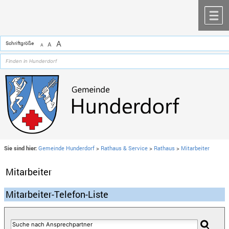
Zum Inhalt
,
zur Navigation
oder
zur Startseite
springen.
chließen
M
A
Schriftgröße
A
A
Sie sind hier:
Gemeinde Hunderdorf
>
Rathaus & Service
>
Rathaus
>
Mitarbeiter
Mitarbeiter
Mitarbeiter-Telefon-Liste