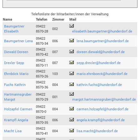
Telefonliste der Mitarbeiter/innen der Verwaltung
Name
Telefon
Zimmer
Mail
Baumgartner
09422
002
Elisabeth
8570-28
elisabeth.baumgartner@hunderdorf.de
09422
Baumgartner Lena
006
lena.baumgartner@hunderdorf.de
8570-34
09422
Diewald Doreen
007
doreen.diewald@hunderdorf.de
8570-42
09422
Drexler Sepp
007
sepp.drexler@hunderdorf.de
8570-11
09422
Ehrnböck Mario
103
mario.ehrnboeck@hunderdorf.de
8570-26
09422
Fuchs Kathrin
004
kathrin.fuchs@hunderdorf.de
8570-36
Hartmannsgruber
09422
001
Margot
8570-29
margot.hartmannsgruber@hunderdorf.de
09422
Holzapfel Carmen
004
carmen.holzapfel@hunderdorf.de
8570-0
09422
Krampfl Angela
006
angela.krampfl@hunderdorf.de
8570-35
09422
Macht Lisa
004
lisa.macht@hunderdorf.de
8570-41
09422