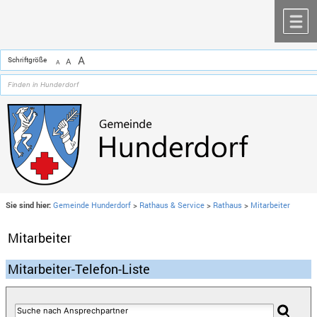
Zum Inhalt
,
zur Navigation
oder
zur Startseite
springen.
chließen
M
A
Schriftgröße
A
A
Sie sind hier:
Gemeinde Hunderdorf
>
Rathaus & Service
>
Rathaus
>
Mitarbeiter
Mitarbeiter
Mitarbeiter-Telefon-Liste