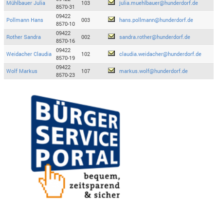
Mühlbauer Julia
103
julia.muehlbauer@hunderdorf.de
8570-31
09422
Pollmann Hans
003
hans.pollmann@hunderdorf.de
8570-10
09422
Rother Sandra
002
sandra.rother@hunderdorf.de
8570-16
09422
Weidacher Claudia
102
claudia.weidacher@hunderdorf.de
8570-19
09422
Wolf Markus
107
markus.wolf@hunderdorf.de
8570-23