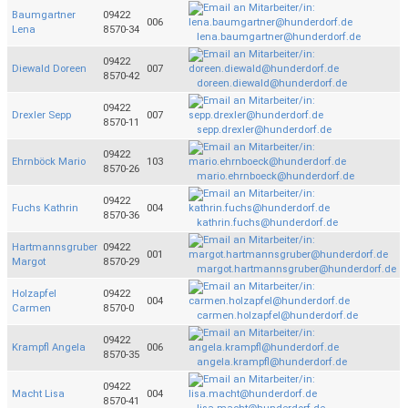
Baumgartner
09422
006
Lena
8570-34
lena.baumgartner@hunderdorf.de
09422
Diewald Doreen
007
8570-42
doreen.diewald@hunderdorf.de
09422
Drexler Sepp
007
8570-11
sepp.drexler@hunderdorf.de
09422
Ehrnböck Mario
103
8570-26
mario.ehrnboeck@hunderdorf.de
09422
Fuchs Kathrin
004
8570-36
kathrin.fuchs@hunderdorf.de
Hartmannsgruber
09422
001
Margot
8570-29
margot.hartmannsgruber@hunderdorf.de
Holzapfel
09422
004
Carmen
8570-0
carmen.holzapfel@hunderdorf.de
09422
Krampfl Angela
006
8570-35
angela.krampfl@hunderdorf.de
09422
Macht Lisa
004
8570-41