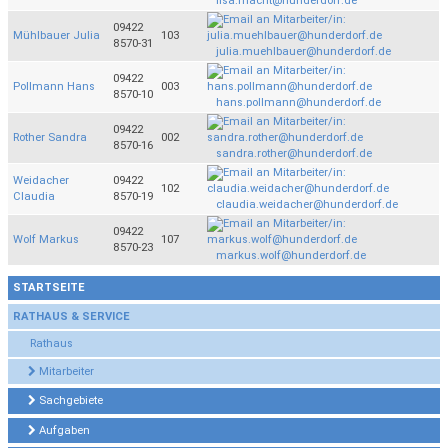
lisa.macht@hunderdorf.de
09422
Mühlbauer Julia
103
8570-31
julia.muehlbauer@hunderdorf.de
09422
Pollmann Hans
003
8570-10
hans.pollmann@hunderdorf.de
09422
Rother Sandra
002
8570-16
sandra.rother@hunderdorf.de
Weidacher
09422
102
Claudia
8570-19
claudia.weidacher@hunderdorf.de
09422
Wolf Markus
107
8570-23
markus.wolf@hunderdorf.de
STARTSEITE
RATHAUS & SERVICE
Rathaus
Mitarbeiter
Sachgebiete
Aufgaben