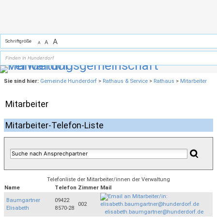
Zum Inhalt
,
zur Navigation
oder
zur Startseite
springen.
A
Schriftgröße
A
A
Sie sind hier:
Gemeinde Hunderdorf
>
Rathaus & Service
>
Rathaus
>
Mitarbeiter
Mitarbeiter
Mitarbeiter-Telefon-Liste
Telefonliste der Mitarbeiter/innen der Verwaltung
Name
Telefon
Zimmer
Mail
Baumgartner
09422
002
Elisabeth
8570-28
elisabeth.baumgartner@hunderdorf.de