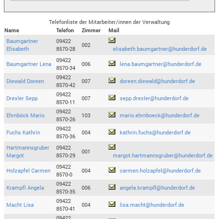
Telefonliste der Mitarbeiter/innen der Verwaltung
Name
Telefon
Zimmer
Mail
Baumgartner
09422
002
Elisabeth
8570-28
elisabeth.baumgartner@hunderdorf.de
09422
Baumgartner Lena
006
lena.baumgartner@hunderdorf.de
8570-34
09422
Diewald Doreen
007
doreen.diewald@hunderdorf.de
8570-42
09422
Drexler Sepp
007
sepp.drexler@hunderdorf.de
8570-11
09422
Ehrnböck Mario
103
mario.ehrnboeck@hunderdorf.de
8570-26
09422
Fuchs Kathrin
004
kathrin.fuchs@hunderdorf.de
8570-36
Hartmannsgruber
09422
001
Margot
8570-29
margot.hartmannsgruber@hunderdorf.de
09422
Holzapfel Carmen
004
carmen.holzapfel@hunderdorf.de
8570-0
09422
Krampfl Angela
006
angela.krampfl@hunderdorf.de
8570-35
09422
Macht Lisa
004
lisa.macht@hunderdorf.de
8570-41
09422