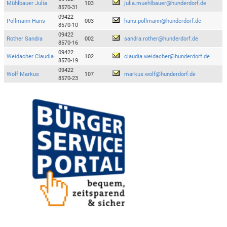
Mühlbauer Julia
103
julia.muehlbauer@hunderdorf.de
8570-31
09422
Pollmann Hans
003
hans.pollmann@hunderdorf.de
8570-10
09422
Rother Sandra
002
sandra.rother@hunderdorf.de
8570-16
09422
Weidacher Claudia
102
claudia.weidacher@hunderdorf.de
8570-19
09422
Wolf Markus
107
markus.wolf@hunderdorf.de
8570-23