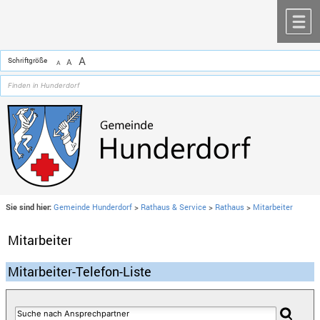
Zum Inhalt
,
zur Navigation
oder
zur Startseite
springen.
chließen
M
A
Schriftgröße
A
A
Sie sind hier:
Gemeinde Hunderdorf
>
Rathaus & Service
>
Rathaus
>
Mitarbeiter
Mitarbeiter
Mitarbeiter-Telefon-Liste