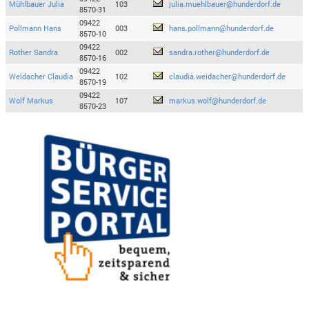
Mühlbauer Julia
103
julia.muehlbauer@hunderdorf.de
8570-31
09422
Pollmann Hans
003
hans.pollmann@hunderdorf.de
8570-10
09422
Rother Sandra
002
sandra.rother@hunderdorf.de
8570-16
09422
Weidacher Claudia
102
claudia.weidacher@hunderdorf.de
8570-19
09422
Wolf Markus
107
markus.wolf@hunderdorf.de
8570-23