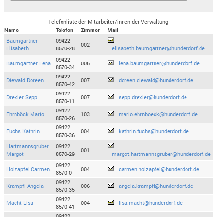
Telefonliste der Mitarbeiter/innen der Verwaltung
Name
Telefon
Zimmer
Mail
Baumgartner
09422
002
Elisabeth
8570-28
elisabeth.baumgartner@hunderdorf.de
09422
Baumgartner Lena
006
lena.baumgartner@hunderdorf.de
8570-34
09422
Diewald Doreen
007
doreen.diewald@hunderdorf.de
8570-42
09422
Drexler Sepp
007
sepp.drexler@hunderdorf.de
8570-11
09422
Ehrnböck Mario
103
mario.ehrnboeck@hunderdorf.de
8570-26
09422
Fuchs Kathrin
004
kathrin.fuchs@hunderdorf.de
8570-36
Hartmannsgruber
09422
001
Margot
8570-29
margot.hartmannsgruber@hunderdorf.de
09422
Holzapfel Carmen
004
carmen.holzapfel@hunderdorf.de
8570-0
09422
Krampfl Angela
006
angela.krampfl@hunderdorf.de
8570-35
09422
Macht Lisa
004
lisa.macht@hunderdorf.de
8570-41
09422