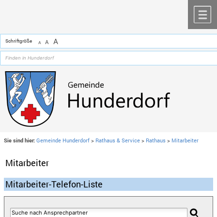
Zum Inhalt
,
zur Navigation
oder
zur Startseite
springen.
chließen
M
A
Schriftgröße
A
A
Sie sind hier:
Gemeinde Hunderdorf
>
Rathaus & Service
>
Rathaus
>
Mitarbeiter
Mitarbeiter
Mitarbeiter-Telefon-Liste