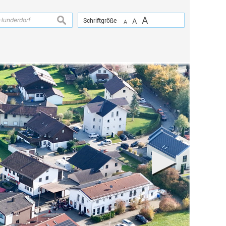
A
suchen
Schriftgröße
A
A