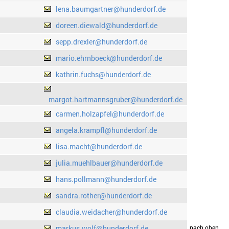
lena.baumgartner@hunderdorf.de
doreen.diewald@hunderdorf.de
sepp.drexler@hunderdorf.de
mario.ehrnboeck@hunderdorf.de
kathrin.fuchs@hunderdorf.de
margot.hartmannsgruber@hunderdorf.de
carmen.holzapfel@hunderdorf.de
angela.krampfl@hunderdorf.de
lisa.macht@hunderdorf.de
julia.muehlbauer@hunderdorf.de
hans.pollmann@hunderdorf.de
sandra.rother@hunderdorf.de
claudia.weidacher@hunderdorf.de
markus.wolf@hunderdorf.de
drucken
nach oben