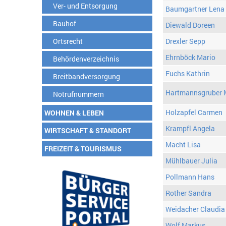
Ver- und Entsorgung
Baumgartner Lena
Bauhof
Diewald Doreen
Ortsrecht
Drexler Sepp
Ehrnböck Mario
Behördenverzeichnis
Fuchs Kathrin
Breitbandversorgung
Hartmannsgruber 
Notrufnummern
Holzapfel Carmen
WOHNEN & LEBEN
Krampfl Angela
WIRTSCHAFT & STANDORT
Macht Lisa
FREIZEIT & TOURISMUS
Mühlbauer Julia
Pollmann Hans
Rother Sandra
Weidacher Claudia
Wolf Markus