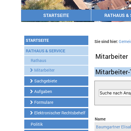
STARTSEITE
RATHAUS & 
STARTSEITE
Sie sind hier:
Gemei
RATHAUS & SERVICE
Mitarbeiter
Rathaus
Mitarbeiter
Mitarbeiter-
Sachgebiete
Aufgaben
Formulare
Elektronischer Rechtsbehelf
Name
Politik
Baumgartner Elisa