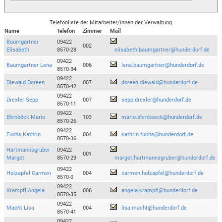
Telefonliste der Mitarbeiter/innen der Verwaltung
Name
Telefon
Zimmer
Mail
Baumgartner
09422
002
Elisabeth
8570-28
elisabeth.baumgartner@hunderdorf.de
09422
Baumgartner Lena
006
lena.baumgartner@hunderdorf.de
8570-34
09422
Diewald Doreen
007
doreen.diewald@hunderdorf.de
8570-42
09422
Drexler Sepp
007
sepp.drexler@hunderdorf.de
8570-11
09422
Ehrnböck Mario
103
mario.ehrnboeck@hunderdorf.de
8570-26
09422
Fuchs Kathrin
004
kathrin.fuchs@hunderdorf.de
8570-36
Hartmannsgruber
09422
001
Margot
8570-29
margot.hartmannsgruber@hunderdorf.de
09422
Holzapfel Carmen
004
carmen.holzapfel@hunderdorf.de
8570-0
09422
Krampfl Angela
006
angela.krampfl@hunderdorf.de
8570-35
09422
Macht Lisa
004
lisa.macht@hunderdorf.de
8570-41
09422