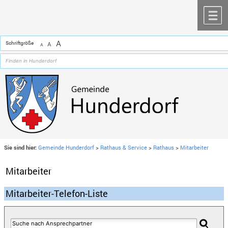
Zum Inhalt
,
zur Navigation
oder
zur Startseite
springen.
chließen
M
A
Schriftgröße
A
A
Sie sind hier:
Gemeinde Hunderdorf
>
Rathaus & Service
>
Rathaus
>
Mitarbeiter
Mitarbeiter
Mitarbeiter-Telefon-Liste