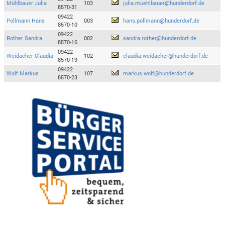
Mühlbauer Julia
103
julia.muehlbauer@hunderdorf.de
8570-31
09422
Pollmann Hans
003
hans.pollmann@hunderdorf.de
8570-10
09422
Rother Sandra
002
sandra.rother@hunderdorf.de
8570-16
09422
Weidacher Claudia
102
claudia.weidacher@hunderdorf.de
8570-19
09422
Wolf Markus
107
markus.wolf@hunderdorf.de
8570-23