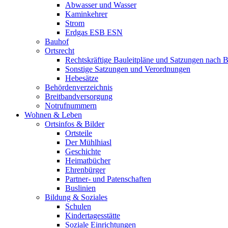
Abwasser und Wasser
Kaminkehrer
Strom
Erdgas ESB ESN
Bauhof
Ortsrecht
Rechtskräftige Bauleitpläne und Satzungen nach
Sonstige Satzungen und Verordnungen
Hebesätze
Behördenverzeichnis
Breitbandversorgung
Notrufnummern
Wohnen & Leben
Ortsinfos & Bilder
Ortsteile
Der Mühlhiasl
Geschichte
Heimatbücher
Ehrenbürger
Partner- und Patenschaften
Buslinien
Bildung & Soziales
Schulen
Kindertagesstätte
Soziale Einrichtungen