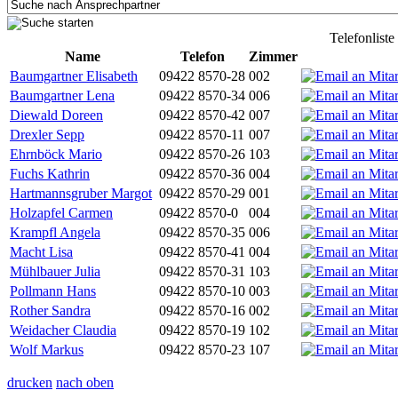
Telefonliste
Name
Telefon
Zimmer
Baumgartner Elisabeth
09422 8570-28
002
Baumgartner Lena
09422 8570-34
006
Diewald Doreen
09422 8570-42
007
Drexler Sepp
09422 8570-11
007
Ehrnböck Mario
09422 8570-26
103
Fuchs Kathrin
09422 8570-36
004
Hartmannsgruber Margot
09422 8570-29
001
Holzapfel Carmen
09422 8570-0
004
Krampfl Angela
09422 8570-35
006
Macht Lisa
09422 8570-41
004
Mühlbauer Julia
09422 8570-31
103
Pollmann Hans
09422 8570-10
003
Rother Sandra
09422 8570-16
002
Weidacher Claudia
09422 8570-19
102
Wolf Markus
09422 8570-23
107
drucken
nach oben