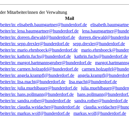
 der Mitarbeiter/innen der Verwaltung
Mail
elisabeth.baumgartn
lena.baumgartner@hunde
doreen.diewald@hunderdor
sepp.drexler@hunderdorf.de
mario.ehrnboeck@hunder
kathrin.fuchs@hunderdorf.de
margot.hartmanns
carmen.holzapfel@hunder
angela.krampfl@hunderdorf
lisa.macht@hunderdorf.de
julia.muehlbauer@hunder
hans.pollmann@hunderdorf
sandra.rother@hunderdorf.de
claudia.weidacher@hund
markus.wolf@hunderdorf.de