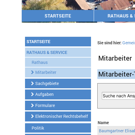
STARTSEITE
RATHAUS & 
STARTSEITE
Sie sind hier:
Gemei
RATHAUS & SERVICE
Mitarbeiter
Rathaus
Mitarbeiter
Mitarbeiter-
Sachgebiete
Aufgaben
Formulare
Elektronischer Rechtsbehelf
Name
Politik
Baumgartner Elisa