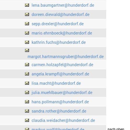
lena.baumgartner@hunderdorf.de
doreen.diewald@hunderdorf.de
sepp.drexler@hunderdorf.de
mario.ehrnboeck@hunderdorf.de
kathrin.fuchs@hunderdorf.de
margot.hartmannsgruber@hunderdorf.de
carmen.holzapfel@hunderdorf.de
angela.krampfl@hunderdorf.de
lisa.macht@hunderdorf.de
julia.muehlbauer@hunderdorf.de
hans.pollmann@hunderdorf.de
sandra.rother@hunderdorf.de
claudia.weidacher@hunderdorf.de
markus.wolf@hunderdorf.de
drucken
nach oben