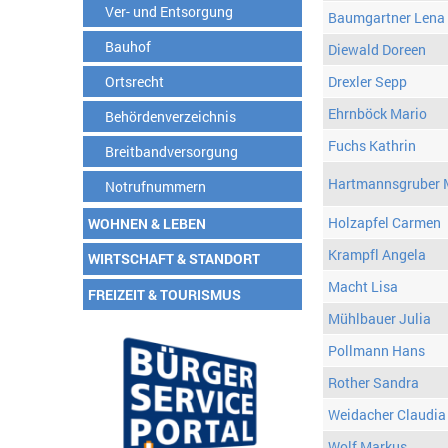
Ver- und Entsorgung
Baumgartner Lena
Bauhof
Diewald Doreen
Ortsrecht
Drexler Sepp
Ehrnböck Mario
Behördenverzeichnis
Fuchs Kathrin
Breitbandversorgung
Hartmannsgruber 
Notrufnummern
Holzapfel Carmen
WOHNEN & LEBEN
Krampfl Angela
WIRTSCHAFT & STANDORT
Macht Lisa
FREIZEIT & TOURISMUS
Mühlbauer Julia
Pollmann Hans
Rother Sandra
Weidacher Claudia
Wolf Markus