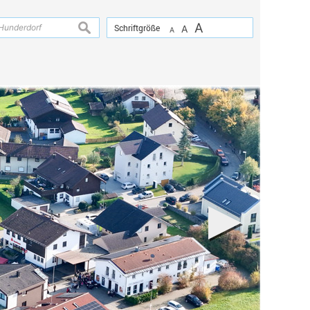
A
suchen
Schriftgröße
A
A