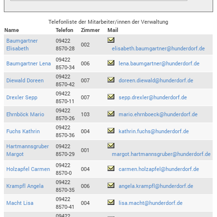
Telefonliste der Mitarbeiter/innen der Verwaltung
Name
Telefon
Zimmer
Mail
Baumgartner
09422
002
Elisabeth
8570-28
elisabeth.baumgartner@hunderdorf.de
09422
Baumgartner Lena
006
lena.baumgartner@hunderdorf.de
8570-34
09422
Diewald Doreen
007
doreen.diewald@hunderdorf.de
8570-42
09422
Drexler Sepp
007
sepp.drexler@hunderdorf.de
8570-11
09422
Ehrnböck Mario
103
mario.ehrnboeck@hunderdorf.de
8570-26
09422
Fuchs Kathrin
004
kathrin.fuchs@hunderdorf.de
8570-36
Hartmannsgruber
09422
001
Margot
8570-29
margot.hartmannsgruber@hunderdorf.de
09422
Holzapfel Carmen
004
carmen.holzapfel@hunderdorf.de
8570-0
09422
Krampfl Angela
006
angela.krampfl@hunderdorf.de
8570-35
09422
Macht Lisa
004
lisa.macht@hunderdorf.de
8570-41
09422