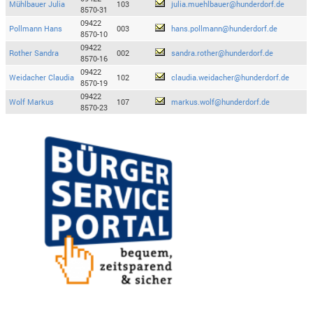
Mühlbauer Julia
103
julia.muehlbauer@hunderdorf.de
8570-31
09422
Pollmann Hans
003
hans.pollmann@hunderdorf.de
8570-10
09422
Rother Sandra
002
sandra.rother@hunderdorf.de
8570-16
09422
Weidacher Claudia
102
claudia.weidacher@hunderdorf.de
8570-19
09422
Wolf Markus
107
markus.wolf@hunderdorf.de
8570-23