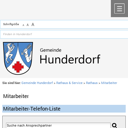
Zum Inhalt
,
zur Navigation
oder
zur Startseite
springen.
chließen
M
A
Schriftgröße
A
A
Sie sind hier:
Gemeinde Hunderdorf
>
Rathaus & Service
>
Rathaus
>
Mitarbeiter
Mitarbeiter
Mitarbeiter-Telefon-Liste