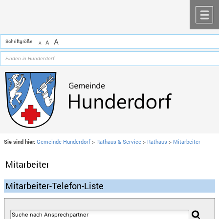
Zum Inhalt
,
zur Navigation
oder
zur Startseite
springen.
chließen
M
A
Schriftgröße
A
A
Sie sind hier:
Gemeinde Hunderdorf
>
Rathaus & Service
>
Rathaus
>
Mitarbeiter
Mitarbeiter
Mitarbeiter-Telefon-Liste