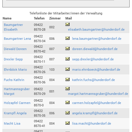
Telefonliste der Mitarbeiter/innen der Verwaltung
Name
Telefon
Zimmer
Mail
Baumgartner
09422
002
Elisabeth
8570-28
elisabeth.baumgartner@hunderdorf.de
09422
Baumgartner Lena
006
lena.baumgartner@hunderdorf.de
8570-34
09422
Diewald Doreen
007
doreen.diewald@hunderdorf.de
8570-42
09422
Drexler Sepp
007
sepp.drexler@hunderdorf.de
8570-11
09422
Ehrnböck Mario
103
mario.ehrnboeck@hunderdorf.de
8570-26
09422
Fuchs Kathrin
004
kathrin.fuchs@hunderdorf.de
8570-36
Hartmannsgruber
09422
001
Margot
8570-29
margot.hartmannsgruber@hunderdorf.de
09422
Holzapfel Carmen
004
carmen.holzapfel@hunderdorf.de
8570-0
09422
Krampfl Angela
006
angela.krampfl@hunderdorf.de
8570-35
09422
Macht Lisa
004
lisa.macht@hunderdorf.de
8570-41
09422