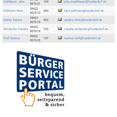
Mühlbauer Julia
103
julia.muehlbauer@hunderdorf.de
8570-31
09422
Pollmann Hans
003
hans.pollmann@hunderdorf.de
8570-10
09422
Rother Sandra
002
sandra.rother@hunderdorf.de
8570-16
09422
Weidacher Claudia
102
claudia.weidacher@hunderdorf.de
8570-19
09422
Wolf Markus
107
markus.wolf@hunderdorf.de
8570-23