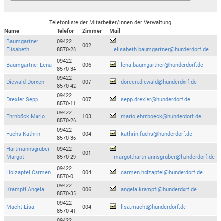
Telefonliste der Mitarbeiter/innen der Verwaltung
Name
Telefon
Zimmer
Mail
Baumgartner
09422
002
Elisabeth
8570-28
elisabeth.baumgartner@hunderdorf.de
09422
Baumgartner Lena
006
lena.baumgartner@hunderdorf.de
8570-34
09422
Diewald Doreen
007
doreen.diewald@hunderdorf.de
8570-42
09422
Drexler Sepp
007
sepp.drexler@hunderdorf.de
8570-11
09422
Ehrnböck Mario
103
mario.ehrnboeck@hunderdorf.de
8570-26
09422
Fuchs Kathrin
004
kathrin.fuchs@hunderdorf.de
8570-36
Hartmannsgruber
09422
001
Margot
8570-29
margot.hartmannsgruber@hunderdorf.de
09422
Holzapfel Carmen
004
carmen.holzapfel@hunderdorf.de
8570-0
09422
Krampfl Angela
006
angela.krampfl@hunderdorf.de
8570-35
09422
Macht Lisa
004
lisa.macht@hunderdorf.de
8570-41
09422