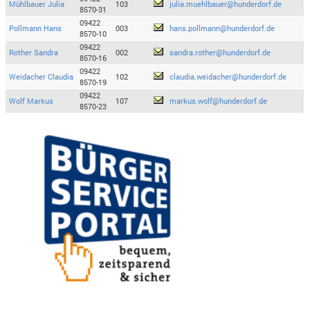
Mühlbauer Julia
103
julia.muehlbauer@hunderdorf.de
8570-31
09422
Pollmann Hans
003
hans.pollmann@hunderdorf.de
8570-10
09422
Rother Sandra
002
sandra.rother@hunderdorf.de
8570-16
09422
Weidacher Claudia
102
claudia.weidacher@hunderdorf.de
8570-19
09422
Wolf Markus
107
markus.wolf@hunderdorf.de
8570-23