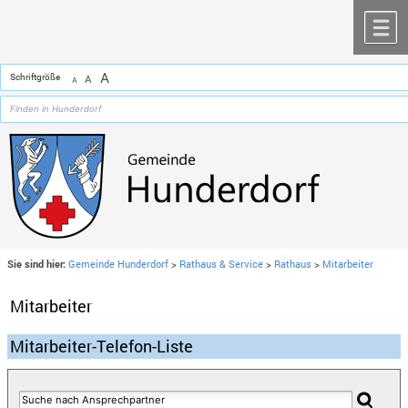
Zum Inhalt
,
zur Navigation
oder
zur Startseite
springen.
chließen
M
A
Schriftgröße
A
A
Sie sind hier:
Gemeinde Hunderdorf
>
Rathaus & Service
>
Rathaus
>
Mitarbeiter
Mitarbeiter
Mitarbeiter-Telefon-Liste