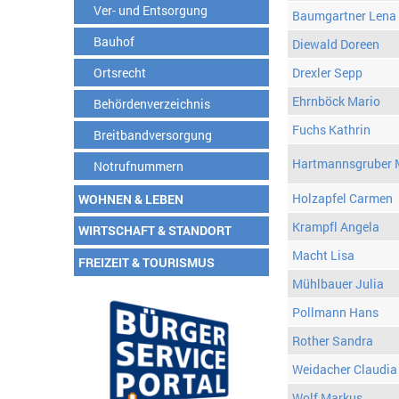
Ver- und Entsorgung
Baumgartner Lena
Bauhof
Diewald Doreen
Ortsrecht
Drexler Sepp
Ehrnböck Mario
Behördenverzeichnis
Fuchs Kathrin
Breitbandversorgung
Hartmannsgruber 
Notrufnummern
Holzapfel Carmen
WOHNEN & LEBEN
Krampfl Angela
WIRTSCHAFT & STANDORT
Macht Lisa
FREIZEIT & TOURISMUS
Mühlbauer Julia
Pollmann Hans
Rother Sandra
Weidacher Claudia
Wolf Markus