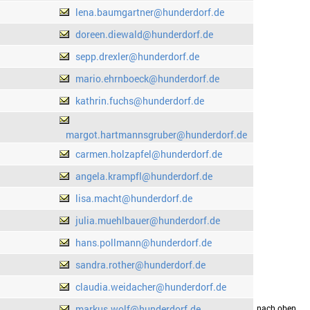
lena.baumgartner@hunderdorf.de
doreen.diewald@hunderdorf.de
sepp.drexler@hunderdorf.de
mario.ehrnboeck@hunderdorf.de
kathrin.fuchs@hunderdorf.de
margot.hartmannsgruber@hunderdorf.de
carmen.holzapfel@hunderdorf.de
angela.krampfl@hunderdorf.de
lisa.macht@hunderdorf.de
julia.muehlbauer@hunderdorf.de
hans.pollmann@hunderdorf.de
sandra.rother@hunderdorf.de
claudia.weidacher@hunderdorf.de
markus.wolf@hunderdorf.de
drucken
nach oben