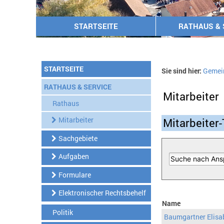
STARTSEITE
RATHAUS & 
STARTSEITE
Sie sind hier:
Gemei
RATHAUS & SERVICE
Mitarbeiter
Rathaus
Mitarbeiter
Mitarbeiter-
Sachgebiete
Aufgaben
Formulare
Elektronischer Rechtsbehelf
Name
Politik
Baumgartner Elisa