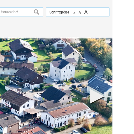
A
suchen
Schriftgröße
A
A