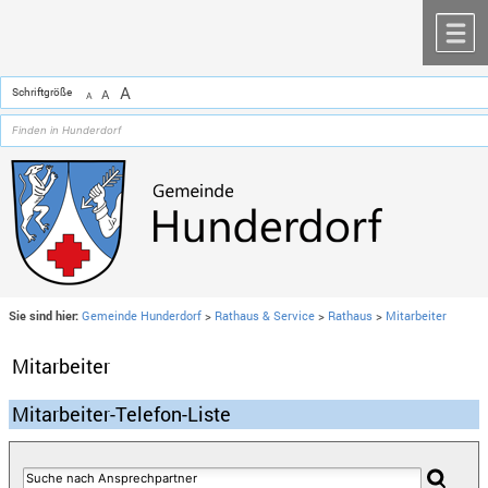
Zum Inhalt
,
zur Navigation
oder
zur Startseite
springen.
chließen
M
A
Schriftgröße
A
A
Sie sind hier:
Gemeinde Hunderdorf
>
Rathaus & Service
>
Rathaus
>
Mitarbeiter
Mitarbeiter
Mitarbeiter-Telefon-Liste