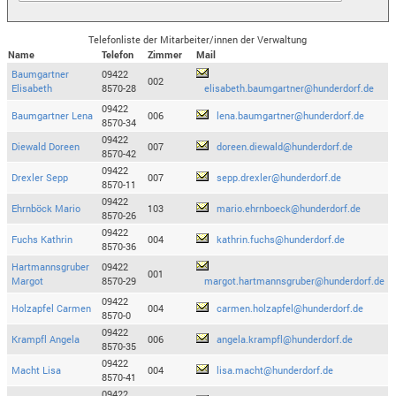
Telefonliste der Mitarbeiter/innen der Verwaltung
Name
Telefon
Zimmer
Mail
Baumgartner
09422
002
Elisabeth
8570-28
elisabeth.baumgartner@hunderdorf.de
09422
Baumgartner Lena
006
lena.baumgartner@hunderdorf.de
8570-34
09422
Diewald Doreen
007
doreen.diewald@hunderdorf.de
8570-42
09422
Drexler Sepp
007
sepp.drexler@hunderdorf.de
8570-11
09422
Ehrnböck Mario
103
mario.ehrnboeck@hunderdorf.de
8570-26
09422
Fuchs Kathrin
004
kathrin.fuchs@hunderdorf.de
8570-36
Hartmannsgruber
09422
001
Margot
8570-29
margot.hartmannsgruber@hunderdorf.de
09422
Holzapfel Carmen
004
carmen.holzapfel@hunderdorf.de
8570-0
09422
Krampfl Angela
006
angela.krampfl@hunderdorf.de
8570-35
09422
Macht Lisa
004
lisa.macht@hunderdorf.de
8570-41
09422