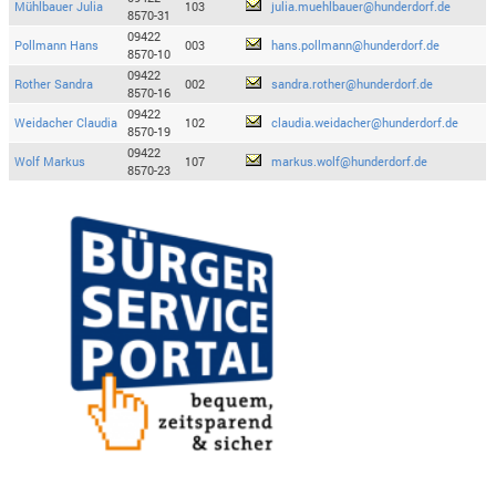
Mühlbauer Julia
103
julia.muehlbauer@hunderdorf.de
8570-31
09422
Pollmann Hans
003
hans.pollmann@hunderdorf.de
8570-10
09422
Rother Sandra
002
sandra.rother@hunderdorf.de
8570-16
09422
Weidacher Claudia
102
claudia.weidacher@hunderdorf.de
8570-19
09422
Wolf Markus
107
markus.wolf@hunderdorf.de
8570-23