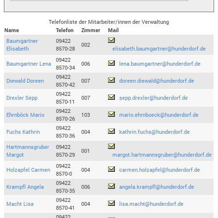
Telefonliste der Mitarbeiter/innen der Verwaltung
Name
Telefon
Zimmer
Mail
Baumgartner
09422
002
Elisabeth
8570-28
elisabeth.baumgartner@hunderdorf.de
09422
Baumgartner Lena
006
lena.baumgartner@hunderdorf.de
8570-34
09422
Diewald Doreen
007
doreen.diewald@hunderdorf.de
8570-42
09422
Drexler Sepp
007
sepp.drexler@hunderdorf.de
8570-11
09422
Ehrnböck Mario
103
mario.ehrnboeck@hunderdorf.de
8570-26
09422
Fuchs Kathrin
004
kathrin.fuchs@hunderdorf.de
8570-36
Hartmannsgruber
09422
001
Margot
8570-29
margot.hartmannsgruber@hunderdorf.de
09422
Holzapfel Carmen
004
carmen.holzapfel@hunderdorf.de
8570-0
09422
Krampfl Angela
006
angela.krampfl@hunderdorf.de
8570-35
09422
Macht Lisa
004
lisa.macht@hunderdorf.de
8570-41
09422