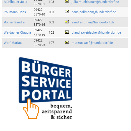
Mühlbauer Julia
103
julia.muehlbauer@hunderdorf.de
8570-31
09422
Pollmann Hans
003
hans.pollmann@hunderdorf.de
8570-10
09422
Rother Sandra
002
sandra.rother@hunderdorf.de
8570-16
09422
Weidacher Claudia
102
claudia.weidacher@hunderdorf.de
8570-19
09422
Wolf Markus
107
markus.wolf@hunderdorf.de
8570-23