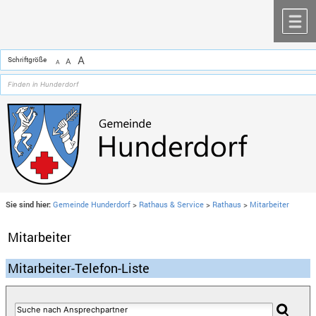
Zum Inhalt
,
zur Navigation
oder
zur Startseite
springen.
chließen
M
A
Schriftgröße
A
A
Sie sind hier:
Gemeinde Hunderdorf
>
Rathaus & Service
>
Rathaus
>
Mitarbeiter
Mitarbeiter
Mitarbeiter-Telefon-Liste