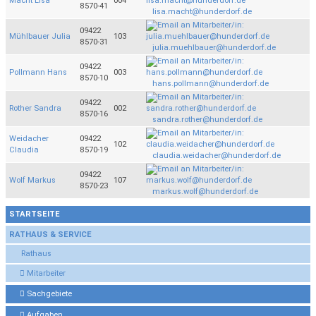
Macht Lisa
004
8570-41
lisa.macht@hunderdorf.de
09422
Mühlbauer Julia
103
8570-31
julia.muehlbauer@hunderdorf.de
09422
Pollmann Hans
003
8570-10
hans.pollmann@hunderdorf.de
09422
Rother Sandra
002
8570-16
sandra.rother@hunderdorf.de
Weidacher
09422
102
Claudia
8570-19
claudia.weidacher@hunderdorf.de
09422
Wolf Markus
107
8570-23
markus.wolf@hunderdorf.de
STARTSEITE
RATHAUS & SERVICE
Rathaus
Mitarbeiter
Sachgebiete
Aufgaben