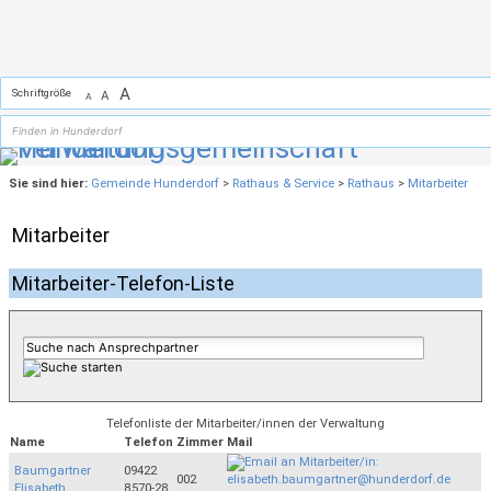
Zum Inhalt
,
zur Navigation
oder
zur Startseite
springen.
A
Schriftgröße
A
A
Sie sind hier:
Gemeinde Hunderdorf
>
Rathaus & Service
>
Rathaus
>
Mitarbeiter
Mitarbeiter
Mitarbeiter-Telefon-Liste
Telefonliste der Mitarbeiter/innen der Verwaltung
Name
Telefon
Zimmer
Mail
Baumgartner
09422
002
Elisabeth
8570-28