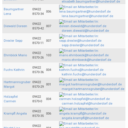
elisabeth.baumgartner@hunderdorf.de
Baumgartner
09422
006
Lena
8570-34
lena.baumgartner@hunderdorf.de
09422
Diewald Doreen
007
8570-42
doreen.diewald@hunderdorf.de
09422
Drexler Sepp
007
8570-11
sepp.drexler@hunderdorf.de
09422
Ehrnböck Mario
103
8570-26
mario.ehrnboeck@hunderdorf.de
09422
Fuchs Kathrin
004
8570-36
kathrin.fuchs@hunderdorf.de
Hartmannsgruber
09422
001
Margot
8570-29
margot.hartmannsgruber@hunderdorf.de
Holzapfel
09422
004
Carmen
8570-0
carmen.holzapfel@hunderdorf.de
09422
Krampfl Angela
006
8570-35
angela.krampfl@hunderdorf.de
09422