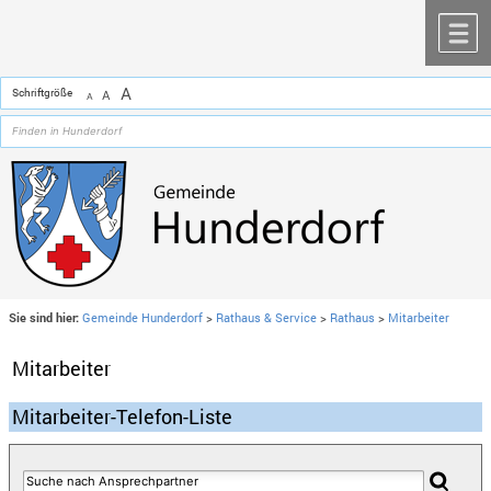
Zum Inhalt
,
zur Navigation
oder
zur Startseite
springen.
chließen
M
A
Schriftgröße
A
A
Sie sind hier:
Gemeinde Hunderdorf
>
Rathaus & Service
>
Rathaus
>
Mitarbeiter
Mitarbeiter
Mitarbeiter-Telefon-Liste