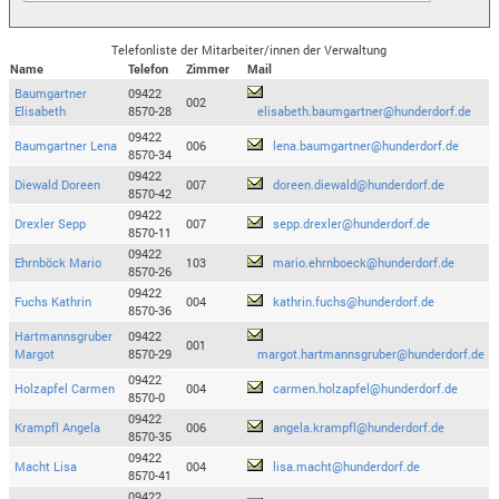
Telefonliste der Mitarbeiter/innen der Verwaltung
Name
Telefon
Zimmer
Mail
Baumgartner
09422
002
Elisabeth
8570-28
elisabeth.baumgartner@hunderdorf.de
09422
Baumgartner Lena
006
lena.baumgartner@hunderdorf.de
8570-34
09422
Diewald Doreen
007
doreen.diewald@hunderdorf.de
8570-42
09422
Drexler Sepp
007
sepp.drexler@hunderdorf.de
8570-11
09422
Ehrnböck Mario
103
mario.ehrnboeck@hunderdorf.de
8570-26
09422
Fuchs Kathrin
004
kathrin.fuchs@hunderdorf.de
8570-36
Hartmannsgruber
09422
001
Margot
8570-29
margot.hartmannsgruber@hunderdorf.de
09422
Holzapfel Carmen
004
carmen.holzapfel@hunderdorf.de
8570-0
09422
Krampfl Angela
006
angela.krampfl@hunderdorf.de
8570-35
09422
Macht Lisa
004
lisa.macht@hunderdorf.de
8570-41
09422