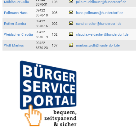
Mühlbauer Julia
103
julia.muehlbauer@hunderdorf.de
8570-31
09422
Pollmann Hans
003
hans.pollmann@hunderdorf.de
8570-10
09422
Rother Sandra
002
sandra.rother@hunderdorf.de
8570-16
09422
Weidacher Claudia
102
claudia.weidacher@hunderdorf.de
8570-19
09422
Wolf Markus
107
markus.wolf@hunderdorf.de
8570-23