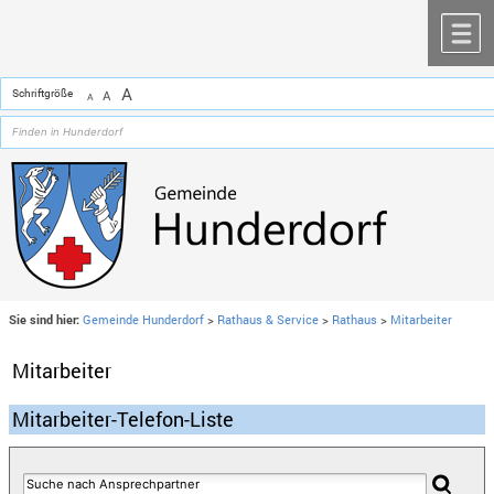
Zum Inhalt
,
zur Navigation
oder
zur Startseite
springen.
chließen
M
A
Schriftgröße
A
A
Sie sind hier:
Gemeinde Hunderdorf
>
Rathaus & Service
>
Rathaus
>
Mitarbeiter
Mitarbeiter
Mitarbeiter-Telefon-Liste