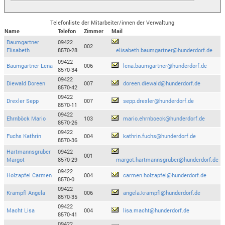
Telefonliste der Mitarbeiter/innen der Verwaltung
Name
Telefon
Zimmer
Mail
Baumgartner
09422
002
Elisabeth
8570-28
elisabeth.baumgartner@hunderdorf.de
09422
Baumgartner Lena
006
lena.baumgartner@hunderdorf.de
8570-34
09422
Diewald Doreen
007
doreen.diewald@hunderdorf.de
8570-42
09422
Drexler Sepp
007
sepp.drexler@hunderdorf.de
8570-11
09422
Ehrnböck Mario
103
mario.ehrnboeck@hunderdorf.de
8570-26
09422
Fuchs Kathrin
004
kathrin.fuchs@hunderdorf.de
8570-36
Hartmannsgruber
09422
001
Margot
8570-29
margot.hartmannsgruber@hunderdorf.de
09422
Holzapfel Carmen
004
carmen.holzapfel@hunderdorf.de
8570-0
09422
Krampfl Angela
006
angela.krampfl@hunderdorf.de
8570-35
09422
Macht Lisa
004
lisa.macht@hunderdorf.de
8570-41
09422