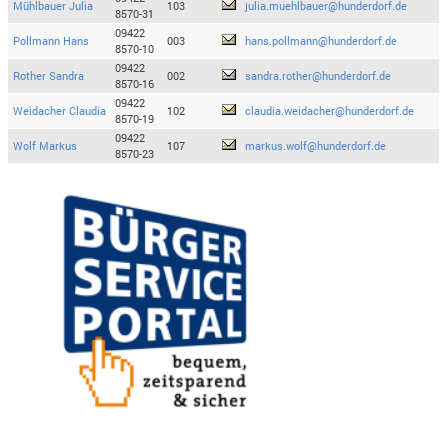
Mühlbauer Julia
103
julia.muehlbauer@hunderdorf.de
8570-31
09422
Pollmann Hans
003
hans.pollmann@hunderdorf.de
8570-10
09422
Rother Sandra
002
sandra.rother@hunderdorf.de
8570-16
09422
Weidacher Claudia
102
claudia.weidacher@hunderdorf.de
8570-19
09422
Wolf Markus
107
markus.wolf@hunderdorf.de
8570-23