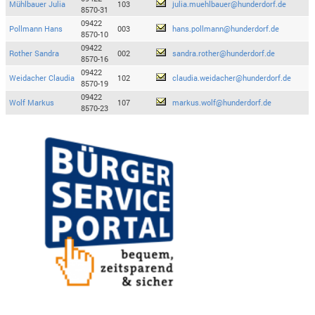
Mühlbauer Julia
103
julia.muehlbauer@hunderdorf.de
8570-31
09422
Pollmann Hans
003
hans.pollmann@hunderdorf.de
8570-10
09422
Rother Sandra
002
sandra.rother@hunderdorf.de
8570-16
09422
Weidacher Claudia
102
claudia.weidacher@hunderdorf.de
8570-19
09422
Wolf Markus
107
markus.wolf@hunderdorf.de
8570-23