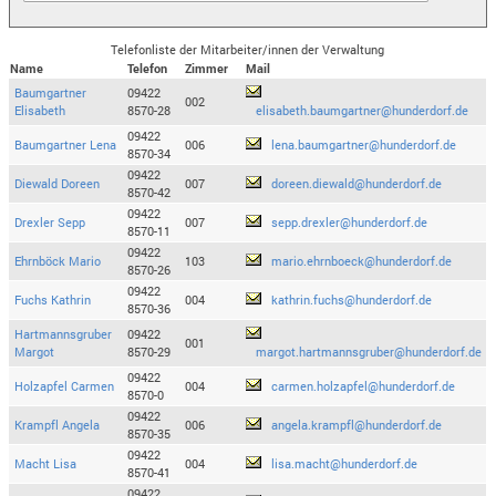
Telefonliste der Mitarbeiter/innen der Verwaltung
Name
Telefon
Zimmer
Mail
Baumgartner
09422
002
Elisabeth
8570-28
elisabeth.baumgartner@hunderdorf.de
09422
Baumgartner Lena
006
lena.baumgartner@hunderdorf.de
8570-34
09422
Diewald Doreen
007
doreen.diewald@hunderdorf.de
8570-42
09422
Drexler Sepp
007
sepp.drexler@hunderdorf.de
8570-11
09422
Ehrnböck Mario
103
mario.ehrnboeck@hunderdorf.de
8570-26
09422
Fuchs Kathrin
004
kathrin.fuchs@hunderdorf.de
8570-36
Hartmannsgruber
09422
001
Margot
8570-29
margot.hartmannsgruber@hunderdorf.de
09422
Holzapfel Carmen
004
carmen.holzapfel@hunderdorf.de
8570-0
09422
Krampfl Angela
006
angela.krampfl@hunderdorf.de
8570-35
09422
Macht Lisa
004
lisa.macht@hunderdorf.de
8570-41
09422