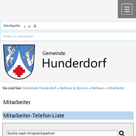
Zum Inhalt
,
zur Navigation
oder
zur Startseite
springen.
chließen
M
A
Schriftgröße
A
A
Sie sind hier:
Gemeinde Hunderdorf
>
Rathaus & Service
>
Rathaus
>
Mitarbeiter
Mitarbeiter
Mitarbeiter-Telefon-Liste