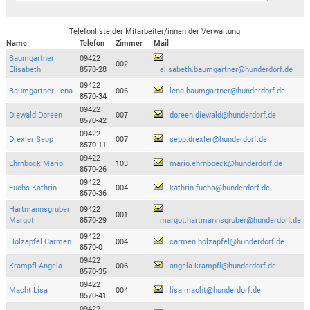
Telefonliste der Mitarbeiter/innen der Verwaltung
Name
Telefon
Zimmer
Mail
Baumgartner
09422
002
Elisabeth
8570-28
elisabeth.baumgartner@hunderdorf.de
09422
Baumgartner Lena
006
lena.baumgartner@hunderdorf.de
8570-34
09422
Diewald Doreen
007
doreen.diewald@hunderdorf.de
8570-42
09422
Drexler Sepp
007
sepp.drexler@hunderdorf.de
8570-11
09422
Ehrnböck Mario
103
mario.ehrnboeck@hunderdorf.de
8570-26
09422
Fuchs Kathrin
004
kathrin.fuchs@hunderdorf.de
8570-36
Hartmannsgruber
09422
001
Margot
8570-29
margot.hartmannsgruber@hunderdorf.de
09422
Holzapfel Carmen
004
carmen.holzapfel@hunderdorf.de
8570-0
09422
Krampfl Angela
006
angela.krampfl@hunderdorf.de
8570-35
09422
Macht Lisa
004
lisa.macht@hunderdorf.de
8570-41
09422