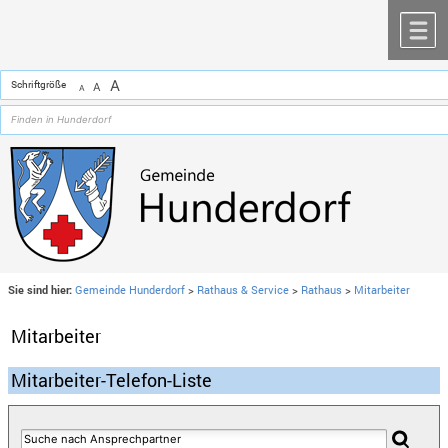
Zum Inhalt
,
zur Navigation
oder
zur Startseite
springen.
chließen
M
A
Schriftgröße
A
A
Sie sind hier:
Gemeinde Hunderdorf
>
Rathaus & Service
>
Rathaus
>
Mitarbeiter
Mitarbeiter
Mitarbeiter-Telefon-Liste