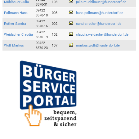
Mühlbauer Julia
103
julia.muehlbauer@hunderdorf.de
8570-31
09422
Pollmann Hans
003
hans.pollmann@hunderdorf.de
8570-10
09422
Rother Sandra
002
sandra.rother@hunderdorf.de
8570-16
09422
Weidacher Claudia
102
claudia.weidacher@hunderdorf.de
8570-19
09422
Wolf Markus
107
markus.wolf@hunderdorf.de
8570-23