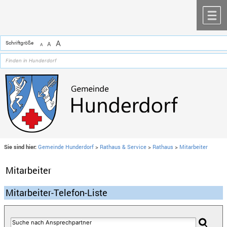
Zum Inhalt
,
zur Navigation
oder
zur Startseite
springen.
chließen
M
A
Schriftgröße
A
A
Sie sind hier:
Gemeinde Hunderdorf
>
Rathaus & Service
>
Rathaus
>
Mitarbeiter
Mitarbeiter
Mitarbeiter-Telefon-Liste