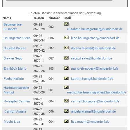
Telefonliste der Mitarbeiter/innen der Verwaltung
Name
Telefon
Zimmer
Mail
Baumgartner
09422
002
Elisabeth
8570-28
elisabeth.baumgartner@hunderdorf.de
09422
Baumgartner Lena
006
lena.baumgartner@hunderdorf.de
8570-34
09422
Diewald Doreen
007
doreen.diewald@hunderdorf.de
8570-42
09422
Drexler Sepp
007
sepp.drexler@hunderdorf.de
8570-11
09422
Ehrnböck Mario
103
mario.ehrnboeck@hunderdorf.de
8570-26
09422
Fuchs Kathrin
004
kathrin.fuchs@hunderdorf.de
8570-36
Hartmannsgruber
09422
001
Margot
8570-29
margot.hartmannsgruber@hunderdorf.de
09422
Holzapfel Carmen
004
carmen.holzapfel@hunderdorf.de
8570-0
09422
Krampfl Angela
006
angela.krampfl@hunderdorf.de
8570-35
09422
Macht Lisa
004
lisa.macht@hunderdorf.de
8570-41
09422