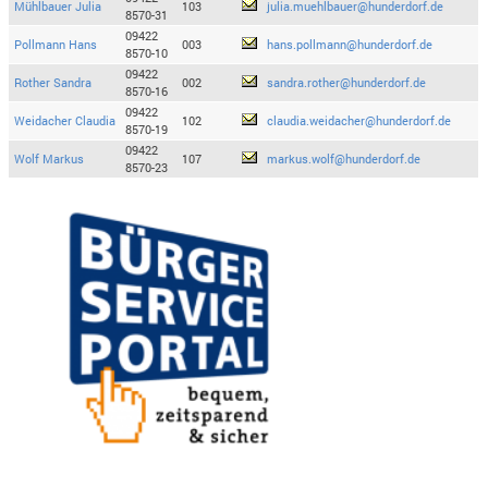
Mühlbauer Julia
103
julia.muehlbauer@hunderdorf.de
8570-31
09422
Pollmann Hans
003
hans.pollmann@hunderdorf.de
8570-10
09422
Rother Sandra
002
sandra.rother@hunderdorf.de
8570-16
09422
Weidacher Claudia
102
claudia.weidacher@hunderdorf.de
8570-19
09422
Wolf Markus
107
markus.wolf@hunderdorf.de
8570-23