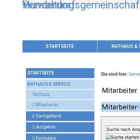
Zum Inhalt
,
zur Navigation
oder
zur Startseite
springen.
STARTSEITE
RATHAUS & 
STARTSEITE
Sie sind hier:
Geme
RATHAUS & SERVICE
Mitarbeiter
Rathaus
Mitarbeiter
Mitarbeiter-
Sachgebiete
Aufgaben
Formulare