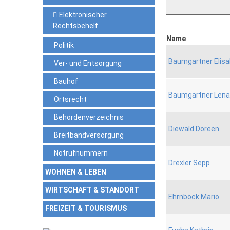
Elektronischer
Rechtsbehelf
Name
Politik
Baumgartner Elis
Ver- und Entsorgung
Bauhof
Baumgartner Lena
Ortsrecht
Behördenverzeichnis
Diewald Doreen
Breitbandversorgung
Notrufnummern
Drexler Sepp
WOHNEN & LEBEN
WIRTSCHAFT & STANDORT
Ehrnböck Mario
FREIZEIT & TOURISMUS