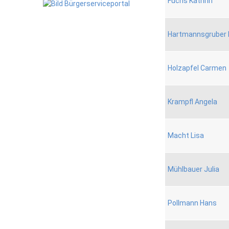
Fuchs Kathrin
Hartmannsgruber 
Holzapfel Carmen
Krampfl Angela
Macht Lisa
Mühlbauer Julia
Pollmann Hans