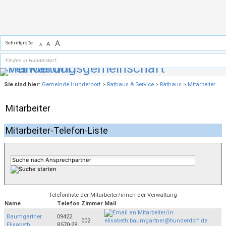
Zum Inhalt
,
zur Navigation
oder
zur Startseite
springen.
A
Schriftgröße
A
A
Sie sind hier:
Gemeinde Hunderdorf
>
Rathaus & Service
>
Rathaus
>
Mitarbeiter
Mitarbeiter
Mitarbeiter-Telefon-Liste
Telefonliste der Mitarbeiter/innen der Verwaltung
Name
Telefon
Zimmer
Mail
Baumgartner
09422
002
Elisabeth
8570-28