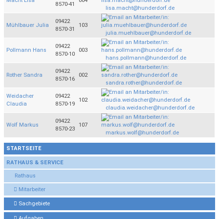
Macht Lisa
004
8570-41
lisa.macht@hunderdorf.de
09422
Mühlbauer Julia
103
8570-31
julia.muehlbauer@hunderdorf.de
09422
Pollmann Hans
003
8570-10
hans.pollmann@hunderdorf.de
09422
Rother Sandra
002
8570-16
sandra.rother@hunderdorf.de
Weidacher
09422
102
Claudia
8570-19
claudia.weidacher@hunderdorf.de
09422
Wolf Markus
107
8570-23
markus.wolf@hunderdorf.de
STARTSEITE
RATHAUS & SERVICE
Rathaus
Mitarbeiter
Sachgebiete
Aufgaben