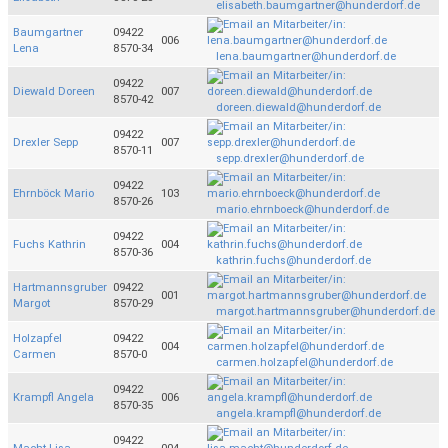
elisabeth.baumgartner@hunderdorf.de
Baumgartner
09422
006
Lena
8570-34
lena.baumgartner@hunderdorf.de
09422
Diewald Doreen
007
8570-42
doreen.diewald@hunderdorf.de
09422
Drexler Sepp
007
8570-11
sepp.drexler@hunderdorf.de
09422
Ehrnböck Mario
103
8570-26
mario.ehrnboeck@hunderdorf.de
09422
Fuchs Kathrin
004
8570-36
kathrin.fuchs@hunderdorf.de
Hartmannsgruber
09422
001
Margot
8570-29
margot.hartmannsgruber@hunderdorf.de
Holzapfel
09422
004
Carmen
8570-0
carmen.holzapfel@hunderdorf.de
09422
Krampfl Angela
006
8570-35
angela.krampfl@hunderdorf.de
09422