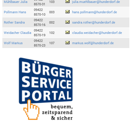
Mühlbauer Julia
103
julia.muehlbauer@hunderdorf.de
8570-31
09422
Pollmann Hans
003
hans.pollmann@hunderdorf.de
8570-10
09422
Rother Sandra
002
sandra.rother@hunderdorf.de
8570-16
09422
Weidacher Claudia
102
claudia.weidacher@hunderdorf.de
8570-19
09422
Wolf Markus
107
markus.wolf@hunderdorf.de
8570-23