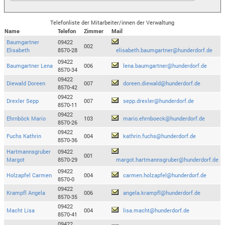
Telefonliste der Mitarbeiter/innen der Verwaltung
Name
Telefon
Zimmer
Mail
Baumgartner
09422
002
Elisabeth
8570-28
elisabeth.baumgartner@hunderdorf.de
09422
Baumgartner Lena
006
lena.baumgartner@hunderdorf.de
8570-34
09422
Diewald Doreen
007
doreen.diewald@hunderdorf.de
8570-42
09422
Drexler Sepp
007
sepp.drexler@hunderdorf.de
8570-11
09422
Ehrnböck Mario
103
mario.ehrnboeck@hunderdorf.de
8570-26
09422
Fuchs Kathrin
004
kathrin.fuchs@hunderdorf.de
8570-36
Hartmannsgruber
09422
001
Margot
8570-29
margot.hartmannsgruber@hunderdorf.de
09422
Holzapfel Carmen
004
carmen.holzapfel@hunderdorf.de
8570-0
09422
Krampfl Angela
006
angela.krampfl@hunderdorf.de
8570-35
09422
Macht Lisa
004
lisa.macht@hunderdorf.de
8570-41
09422