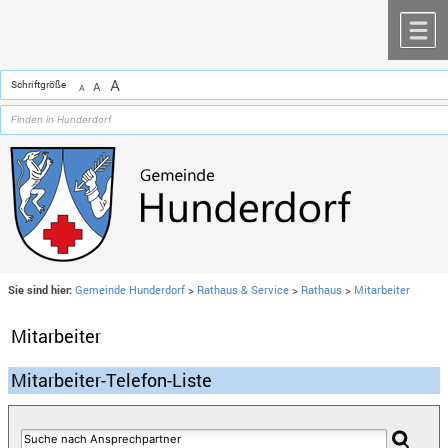
Zum Inhalt
,
zur Navigation
oder
zur Startseite
springen.
chließen
M
A
Schriftgröße
A
A
Sie sind hier:
Gemeinde Hunderdorf
>
Rathaus & Service
>
Rathaus
>
Mitarbeiter
Mitarbeiter
Mitarbeiter-Telefon-Liste