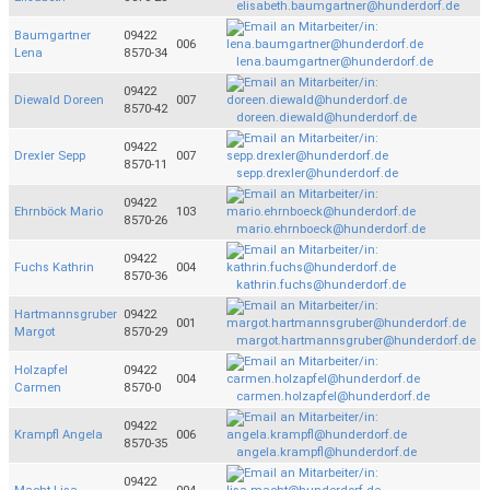
elisabeth.baumgartner@hunderdorf.de
Baumgartner
09422
006
Lena
8570-34
lena.baumgartner@hunderdorf.de
09422
Diewald Doreen
007
8570-42
doreen.diewald@hunderdorf.de
09422
Drexler Sepp
007
8570-11
sepp.drexler@hunderdorf.de
09422
Ehrnböck Mario
103
8570-26
mario.ehrnboeck@hunderdorf.de
09422
Fuchs Kathrin
004
8570-36
kathrin.fuchs@hunderdorf.de
Hartmannsgruber
09422
001
Margot
8570-29
margot.hartmannsgruber@hunderdorf.de
Holzapfel
09422
004
Carmen
8570-0
carmen.holzapfel@hunderdorf.de
09422
Krampfl Angela
006
8570-35
angela.krampfl@hunderdorf.de
09422