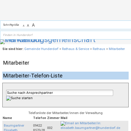
Zum Inhalt
,
zur Navigation
oder
zur Startseite
springen.
A
Schriftgröße
A
A
Sie sind hier:
Gemeinde Hunderdorf
>
Rathaus & Service
>
Rathaus
>
Mitarbeiter
Mitarbeiter
Mitarbeiter-Telefon-Liste
Telefonliste der Mitarbeiter/innen der Verwaltung
Name
Telefon
Zimmer
Mail
Baumgartner
09422
002
Elisabeth
8570-28