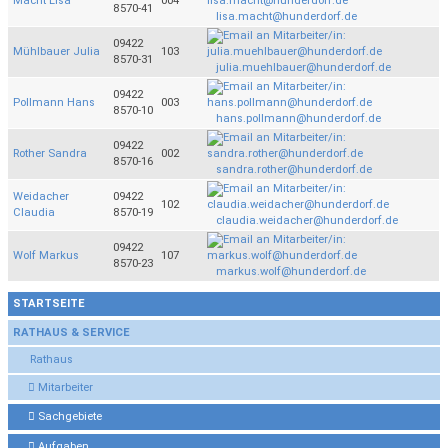
Macht Lisa
004
8570-41
lisa.macht@hunderdorf.de
09422
Mühlbauer Julia
103
8570-31
julia.muehlbauer@hunderdorf.de
09422
Pollmann Hans
003
8570-10
hans.pollmann@hunderdorf.de
09422
Rother Sandra
002
8570-16
sandra.rother@hunderdorf.de
Weidacher
09422
102
Claudia
8570-19
claudia.weidacher@hunderdorf.de
09422
Wolf Markus
107
8570-23
markus.wolf@hunderdorf.de
STARTSEITE
RATHAUS & SERVICE
Rathaus
Mitarbeiter
Sachgebiete
Aufgaben